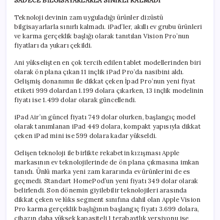
SADECE BİLGİSAYARLARLA SINIRLI KALMADI
Teknoloji devinin zam uyguladığı ürünler dizüstü
bilgisayarlarla sınırlı kalmadı. iPad’ler, akıllı ev grubu ürünleri
ve karma gerçeklik başlığı olarak tanıtılan Vision Pro’nun
fiyatları da yukarı çekildi.
Ani yükselişten en çok tercih edilen tablet modellerinden biri
olarak ön plana çıkan 11 inçlik iPad Pro’da nasibini aldı.
Gelişmiş donanımıı ile dikkat çeken İpad Pro’nun yeni fiyat
etiketi 999 dolardan 1.199 dolara çıkarken, 13 inçlik modelinin
fiyatı ise 1.499 dolar olarak güncellendi.
iPad Air’ın güncel fiyatı 749 dolar olurken, başlangıç model
olarak tanımlanan iPad 449 dolara, kompakt yapısıyla dikkat
çeken iPad mini ise 599 dolara kadar yükseldi.
Gelişen teknoloji ile birlikte rekabetin kızışması Apple
markasının ev teknolojilerinde de ön plana çıkmasına imkan
tanıdı. Ünlü marka yeni zam kararında ev ürünlerini de es
geçmedi. Standart HomePod’un yeni fiyatı 349 dolar olarak
belirlendi. Son dönemin giyilebilir teknolojileri arasında
dikkat çeken ve lüks segment sınıfına dahil olan Apple Vision
Pro karma gerçeklik başlığının başlangıç fiyatı 3.699 dolara,
cihazın daha yüksek kapasiteli 1 terabaytlık versiyonu ise