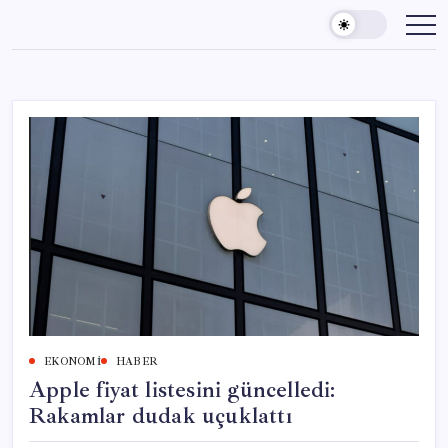
Skip
to
content
EKONOMI
HABER
Apple fiyat listesini güncelledi:
Rakamlar dudak uçuklattı