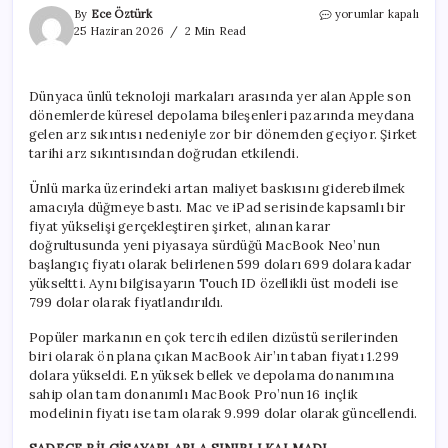
Apple
By
Ece Öztürk
yorumlar kapalı
fiyat
25 Haziran 2026
2 Min Read
listesini
güncelledi:
Rakamlar
Dünyaca ünlü teknoloji markaları arasında yer alan Apple son
dudak
dönemlerde küresel depolama bileşenleri pazarında meydana
uçuklattı
için
gelen arz sıkıntısı nedeniyle zor bir dönemden geçiyor. Şirket
tarihi arz sıkıntısından doğrudan etkilendi.
Ünlü marka üzerindeki artan maliyet baskısını giderebilmek
amacıyla düğmeye bastı. Mac ve iPad serisinde kapsamlı bir
fiyat yükselişi gerçekleştiren şirket, alınan karar
doğrultusunda yeni piyasaya sürdüğü MacBook Neo’nun
başlangıç fiyatı olarak belirlenen 599 doları 699 dolara kadar
yükseltti. Aynı bilgisayarın Touch ID özellikli üst modeli ise
799 dolar olarak fiyatlandırıldı.
Popüler markanın en çok tercih edilen dizüstü serilerinden
biri olarak ön plana çıkan MacBook Air’ın taban fiyatı 1.299
dolara yükseldi. En yüksek bellek ve depolama donanımına
sahip olan tam donanımlı MacBook Pro’nun 16 inçlik
modelinin fiyatı ise tam olarak 9.999 dolar olarak güncellendi.