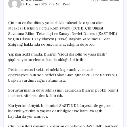
bir
24 Haziran 2026
4 Min Read
üst
düzey
yetkiliye
Çin’nin en üst düzey yolsuzlukla mücadele organı olan
yolsuzluk
Merkezi Disiplin Teftiş Komisyonu (CCDI), Çin Ulusal
soruşturması
daha
Savunma Bilim, Teknoloji ve Sanayi Devlet Dairesi (SASTIND)
için
ve Çin Ulusal Uzay İdaresi (CNSA) Başkan Yardımcısı Bian
Zhigang hakkında soruşturma açıldığını duyurdu.
Yapılan açıklamada, Bian’ın “ciddi disiplin ve yasa ihlali”
şüphesiyle inceleme altında olduğu belirtildi.
Pekin’in askeri sektöründeki kapsamlı yolsuzluk
operasyonunun son hedefi olan Bian, Şubat 2024’te SASTIND
başkan yardımcılığına atanmıştı.
Soruşturmanın duyurulmasının ardından Bian’ın profili resmi
internet sitelerinden kaldırıldı.
Kariyerinin büyük bölümünü SASTIND bünyesinde geçiren
kıdemli yetkilinin yaşına dair bilgiler ise kamuya açık
kayıtlarda yer almıyor.
Çin’in en ileri savunma kollarını denetleyen SASTIND; nükleer,