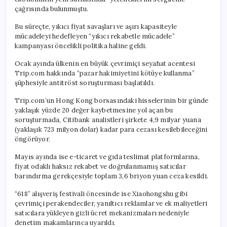
çağrısında bulunmuştu.
Bu süreçte, yıkıcı fiyat savaşları ve aşırı kapasiteyle
mücadeleyi hedefleyen “yıkıcı rekabetle mücadele”
kampanyası öncelikli politika haline geldi.
Ocak ayında ülkenin en büyük çevrimiçi seyahat acentesi
Trip.com hakkında “pazar hakimiyetini kötüye kullanma”
şüphesiyle antitröst soruşturması başlatıldı.
Trip.com’un Hong Kong borsasındaki hisselerinin bir günde
yaklaşık yüzde 20 değer kaybetmesine yol açan bu
soruşturmada, Citibank analistleri şirkete 4,9 milyar yuana
(yaklaşık 723 milyon dolar) kadar para cezası kesilebileceğini
öngörüyor.
Mayıs ayında ise e-ticaret ve gıda teslimat platformlarına,
fiyat odaklı haksız rekabet ve doğrulanmamış satıcılar
barındırma gerekçesiyle toplam 3,6 briyon yuan ceza kesildi.
“618” alışveriş festivali öncesinde ise Xiaohongshu gibi
çevrimiçi perakendeciler, yanıltıcı reklamlar ve ek maliyetleri
satıcılara yükleyen gizli ücret mekanizmaları nedeniyle
denetim makamlarınca uyarıldı.