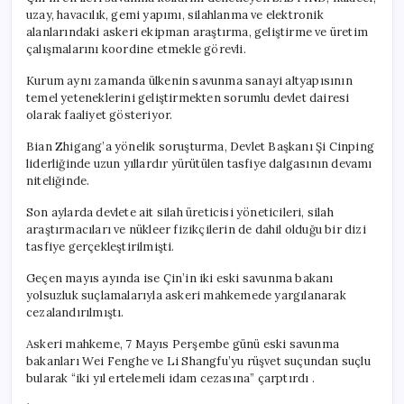
uzay, havacılık, gemi yapımı, silahlanma ve elektronik
alanlarındaki askeri ekipman araştırma, geliştirme ve üretim
çalışmalarını koordine etmekle görevli.
Kurum aynı zamanda ülkenin savunma sanayi altyapısının
temel yeteneklerini geliştirmekten sorumlu devlet dairesi
olarak faaliyet gösteriyor.
Bian Zhigang’a yönelik soruşturma, Devlet Başkanı Şi Cinping
liderliğinde uzun yıllardır yürütülen tasfiye dalgasının devamı
niteliğinde.
Son aylarda devlete ait silah üreticisi yöneticileri, silah
araştırmacıları ve nükleer fizikçilerin de dahil olduğu bir dizi
tasfiye gerçekleştirilmişti.
Geçen mayıs ayında ise Çin’in iki eski savunma bakanı
yolsuzluk suçlamalarıyla askeri mahkemede yargılanarak
cezalandırılmıştı.
Askeri mahkeme, 7 Mayıs Perşembe günü eski savunma
bakanları Wei Fenghe ve Li Shangfu’yu rüşvet suçundan suçlu
bularak “iki yıl ertelemeli idam cezasına” çarptırdı .