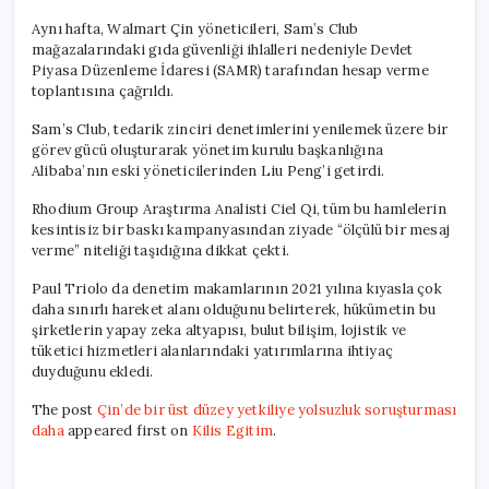
Aynı hafta, Walmart Çin yöneticileri, Sam’s Club
mağazalarındaki gıda güvenliği ihlalleri nedeniyle Devlet
Piyasa Düzenleme İdaresi (SAMR) tarafından hesap verme
toplantısına çağrıldı.
Sam’s Club, tedarik zinciri denetimlerini yenilemek üzere bir
görev gücü oluşturarak yönetim kurulu başkanlığına
Alibaba’nın eski yöneticilerinden Liu Peng’i getirdi.
Rhodium Group Araştırma Analisti Ciel Qi, tüm bu hamlelerin
kesintisiz bir baskı kampanyasından ziyade “ölçülü bir mesaj
verme” niteliği taşıdığına dikkat çekti.
Paul Triolo da denetim makamlarının 2021 yılına kıyasla çok
daha sınırlı hareket alanı olduğunu belirterek, hükümetin bu
şirketlerin yapay zeka altyapısı, bulut bilişim, lojistik ve
tüketici hizmetleri alanlarındaki yatırımlarına ihtiyaç
duyduğunu ekledi.
The post
Çin’de bir üst düzey yetkiliye yolsuzluk soruşturması
daha
appeared first on
Kilis Egitim
.