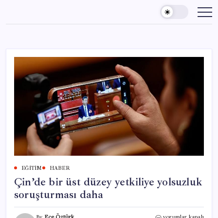
Skip
to
content
EĞITIM
HABER
Çin’de bir üst düzey yetkiliye yolsuzluk
soruşturması daha
Çin’de
By
Ece Öztürk
yorumlar kapalı