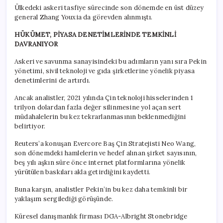
Ülkedeki askeri tasfiye sürecinde son dönemde en üst düzey
general Zhang Youxia da görevden alınmıştı.
HÜKÜMET, PİYASA DENETİMLERİNDE TEMKİNLİ
DAVRANIYOR
Askeri ve savunma sanayisindeki bu adımların yanı sıra Pekin
yönetimi, sivil teknoloji ve gıda şirketlerine yönelik piyasa
denetimlerini de artırdı.
Ancak analistler, 2021 yılında Çin teknoloji hisselerinden 1
trilyon dolardan fazla değer silinmesine yol açan sert
müdahalelerin bu kez tekrarlanmasının beklenmediğini
belirtiyor.
Reuters’a konuşan Evercore Baş Çin Stratejisti Neo Wang,
son dönemdeki hamlelerin ve hedef alınan şirket sayısının,
beş yılı aşkın süre önce internet platformlarına yönelik
yürütülen baskıları akla getirdiğini kaydetti.
Buna karşın, analistler Pekin’in bu kez daha temkinli bir
yaklaşım sergilediği görüşünde.
Küresel danışmanlık firması DGA-Albright Stonebridge