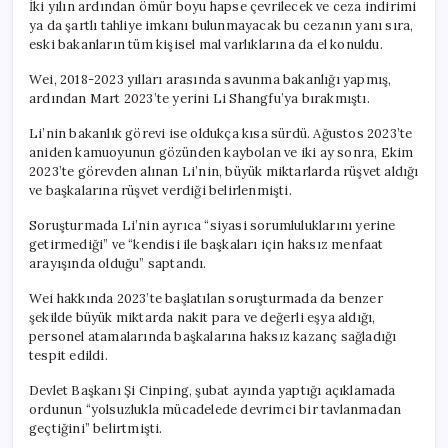
İki yılın ardından ömür boyu hapse çevrilecek ve ceza indirimi
ya da şartlı tahliye imkanı bulunmayacak bu cezanın yanı sıra,
eski bakanların tüm kişisel mal varlıklarına da el konuldu.
Wei, 2018-2023 yılları arasında savunma bakanlığı yapmış,
ardından Mart 2023’te yerini Li Shangfu’ya bırakmıştı.
Li’nin bakanlık görevi ise oldukça kısa sürdü. Ağustos 2023’te
aniden kamuoyunun gözünden kaybolan ve iki ay sonra, Ekim
2023’te görevden alınan Li’nin, büyük miktarlarda rüşvet aldığı
ve başkalarına rüşvet verdiği belirlenmişti.
Soruşturmada Li’nin ayrıca “siyasi sorumluluklarını yerine
getirmediği” ve “kendisi ile başkaları için haksız menfaat
arayışında olduğu” saptandı.
Wei hakkında 2023’te başlatılan soruşturmada da benzer
şekilde büyük miktarda nakit para ve değerli eşya aldığı,
personel atamalarında başkalarına haksız kazanç sağladığı
tespit edildi.
Devlet Başkanı Şi Cinping, şubat ayında yaptığı açıklamada
ordunun “yolsuzlukla mücadelede devrimci bir tavlanmadan
geçtiğini” belirtmişti.