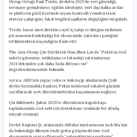
Group Ortağı Paul Triolo, devletin 2021’de veri güvenliği,
sermaye genişlemesi, eğitim ideolojisi, yurt dışı halka arzlar
ve platform gücü üzerinde siyasi kontrolü yeniden tesis
etmeye çalıştığını; fakat bugün koşulların değiştiğini vurguladı.
Triolo, karar mercilerinin zayıf iç talep ve durgun istihdam
piyasasının baskıladığı bir ekonomide yatırımcı paniğini
tetiklemekten kaçındığını ifade etti.
The Asia Group Çin Direktörü Han Shen Lin de “Pekin’in özel
sektör güvenine, istihdama ve teknoloji yatırımlarına
2021’dekinden çok daha fazla ihtiyacı var”
değerlendirmesinde bulundu.
Ayrıca, ABD’nin yapay zeka ve mikroçip alanlarında Çinli
devler üzerindeki baskısı, Pekin’in küresel rekabet gücünü
zayıflatacak sert düzenlemelerden kaçınmasını sağlıyor.
Çin hükümeti, Şubat 2025’te düzenlenen kapalı kapı
toplantısında özel sektörü destekleme yönünde bir dönüş
sinyali vermişti.
Devlet Başkanı Şi, aralarında Alibaba’nın kurucusu Jack Ma’nın
da bulunduğu ülkenin önde gelen girişimcilerine özel
ekonominin yeni safhasında “yeteneklerini sergileme”