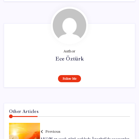
Author
Ece Öztürk
Follow Me
Other Articles
Previous
AKOM en sıcak günü açıkladı: İstanbul’da yaşayanlar