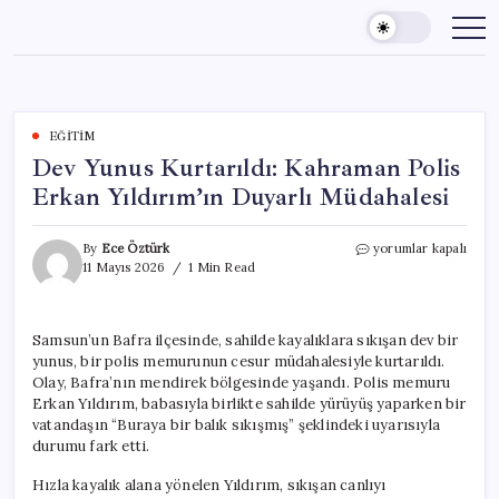
Skip
to
content
EĞITIM
Dev Yunus Kurtarıldı: Kahraman Polis
Erkan Yıldırım’ın Duyarlı Müdahalesi
Dev
By
Ece Öztürk
yorumlar kapalı
Yunus
11 Mayıs 2026
1 Min Read
Kurtarıldı:
Kahraman
Polis
Samsun’un Bafra ilçesinde, sahilde kayalıklara sıkışan dev bir
Erkan
yunus, bir polis memurunun cesur müdahalesiyle kurtarıldı.
Yıldırım’ın
Duyarlı
Olay, Bafra’nın mendirek bölgesinde yaşandı. Polis memuru
Müdahalesi
Erkan Yıldırım, babasıyla birlikte sahilde yürüyüş yaparken bir
için
vatandaşın “Buraya bir balık sıkışmış” şeklindeki uyarısıyla
durumu fark etti.
Hızla kayalık alana yönelen Yıldırım, sıkışan canlıyı