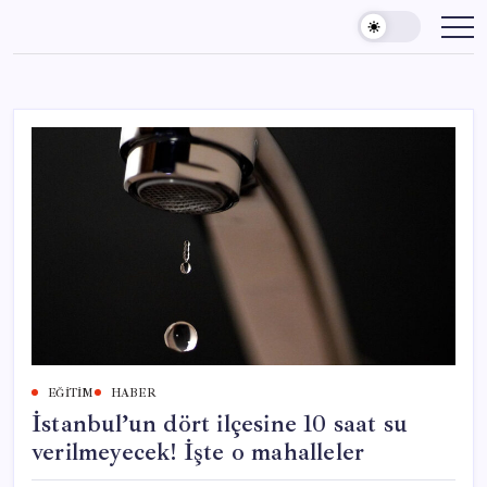
Skip
to
content
EĞITIM
HABER
İstanbul’un dört ilçesine 10 saat su
verilmeyecek! İşte o mahalleler