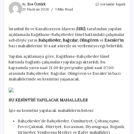
İstanbul’un
By
Ece Öztürk
yorumlar kapalı
dört
23 Haziran 2026
1 Min Read
ilçesine
10
saat
İstanbul Su ve Kanalizasyon İdaresi (
İSKİ
) tarafından yapılan
su
açıklamada Kağıthane-Bahçelievler tünel hattındaki çalışmalar
verilmeyecek!
İşte
sebebiyle yarın
Bahçelievler, Bağcılar, Güngören
ve
Esenler’in
o
bazı mahallelerine 10 saat süreyle su verilemeyeceği belirtildi.
mahalleler
için
Yapılan açıklamaya göre, Kağıthane-Bahçelievler tünel
hattında bağlantı çalışmaları yapılacağı aktarıldı. Bu
kapsamda yarın saat 21.00 ile perşembe günü saat 07.00
arasında Bahçelievler, Bağcılar, Güngören ve Esenler’in bazı
mahallelerinde su kesintisi yaşanacak.
SU KESİNTİSİ YAPILACAK MAHALLELER
İşte su kesintisi yapılacak mahallelerin listesi:
Bahçelievler’de Bahçelievler, Cumhuriyet, Çobançeşme,
Fevzi Çakmak, Hürriyet, Kocasinan, Siyavuşpaşa, Soğanlı,
Şirinevler, Yenibosna Merkez ve Zafer mahalleleri.