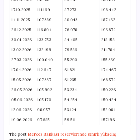
17.10.2025
111.169
87.273
198.442
14.11.2025
107.389
80.043
187.432
26.12.2025
116.894
76.978
193.872
30.01.2026
133.753
84.405
218.158
13.02.2026
132.199
79.586
211.784
27.03.2026
100.049
55.290
155.339
17.04.2026
112.647
61.821
174.467
15.05.2026
107.337
61.235
168.572
26.05.2026
105.992
53.234
159.226
05.06.2026
105.170
54.254
159.424
12.06.2026
98.957
53.124
152.081
19.06.2026
97.685
59.511
157.196
The post
Merkez Bankası rezervlerinde sınırlı yükseliş