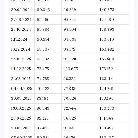
29.08.2024
60.043
89.329
149.373
27.09.2024
63.566
93.824
157.390
25.10.2024
65.894
93.504
159.398
1.11.2024
66.614
93.005
159.619
13.12.2024
65.307
98.175
163.482
24.01.2025
68.232
99.328
167.560
14.02.2025
72.475
100.677
173.152
21.03.2025
74.785
88.328
163.114
04.04.2025
76.422
77.838
154.261
30.05.2025
83.164
70.026
153.190
13.06.2025
86.543
72.744
159.289
25.07.2025
85.223
86.625
171.848
29.08.2025
87.326
91.031
178.357
05.09.2025
90.931
89.176
180.107