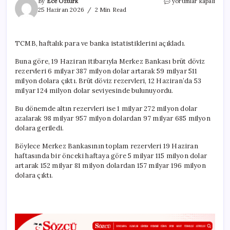
Merkez
By
Ece Öztürk
yorumlar kapalı
Bankası
25 Haziran 2026
2 Min Read
rezervlerinde
sınırlı
yükseliş
TCMB, haftalık para ve banka istatistiklerini açıkladı.
için
Buna göre, 19 Haziran itibarıyla Merkez Bankası brüt döviz
rezervleri 6 milyar 387 milyon dolar artarak 59 milyar 511
milyon dolara çıktı. Brüt döviz rezervleri, 12 Haziran’da 53
milyar 124 milyon dolar seviyesinde bulunuyordu.
Bu dönemde altın rezervleri ise 1 milyar 272 milyon dolar
azalarak 98 milyar 957 milyon dolardan 97 milyar 685 milyon
dolara geriledi.
Böylece Merkez Bankasının toplam rezervleri 19 Haziran
haftasında bir önceki haftaya göre 5 milyar 115 milyon dolar
artarak 152 milyar 81 milyon dolardan 157 milyar 196 milyon
dolara çıktı.