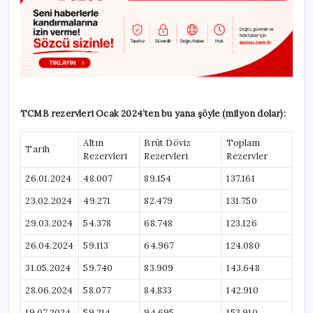
TCMB rezervleri Ocak 2024’ten bu yana şöyle (milyon dolar):
Altın
Brüt Döviz
Toplam
Tarih
Rezervleri
Rezervleri
Rezervler
26.01.2024
48.007
89.154
137.161
23.02.2024
49.271
82.479
131.750
29.03.2024
54.378
68.748
123.126
26.04.2024
59.113
64.967
124.080
31.05.2024
59.740
83.909
143.648
28.06.2024
58.077
84.833
142.910
19.07.2024
59.214
94.695
153.910