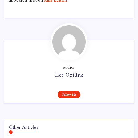
appeared first on
Kilis Egitim
.
Author
Ece Öztürk
Follow Me
Other Articles