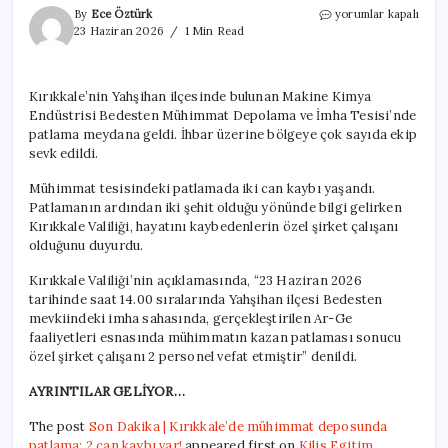
Son
By
Ece Öztürk
yorumlar kapalı
Dakika
23 Haziran 2026
1 Min Read
|
Kırıkkale’de
mühimmat
Kırıkkale’nin Yahşihan ilçesinde bulunan Makine Kimya
deposunda
Endüstrisi Bedesten Mühimmat Depolama ve İmha Tesisi’nde
patlama:
2
patlama meydana geldi. İhbar üzerine bölgeye çok sayıda ekip
can
sevk edildi.
kaybı
var!
Mühimmat tesisindeki patlamada iki can kaybı yaşandı.
için
Patlamanın ardından iki şehit olduğu yönünde bilgi gelirken
Kırıkkale Valiliği, hayatını kaybedenlerin özel şirket çalışanı
olduğunu duyurdu.
Kırıkkale Valiliği’nin açıklamasında, “23 Haziran 2026
tarihinde saat 14.00 sıralarında Yahşihan ilçesi Bedesten
mevkiindeki imha sahasında, gerçekleştirilen Ar-Ge
faaliyetleri esnasında mühimmatın kazan patlaması sonucu
özel şirket çalışanı 2 personel vefat etmiştir” denildi.
AYRINTILAR GELİYOR…
The post
Son Dakika | Kırıkkale’de mühimmat deposunda
patlama: 2 can kaybı var!
appeared first on
Kilis Egitim
.