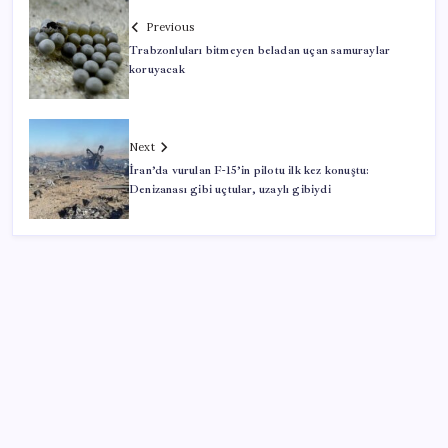
Previous
Trabzonluları bitmeyen beladan uçan samuraylar
koruyacak
Next
İran’da vurulan F-15’in pilotu ilk kez konuştu:
Denizanası gibi uçtular, uzaylı gibiydi
SON YAZILAR