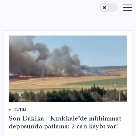
Skip
to
content
EĞITIM
Son Dakika | Kırıkkale’de mühimmat
deposunda patlama: 2 can kaybı var!