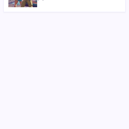
SON YAZILAR
Artık çalışan primi tazminata yansıyacak
ABD, İran-Umman anlaşması sonrası ablukayı
kaldıracak
Altında yükseliş kapıda mı? Uzman isimden ezber
bozan tahmin!
28 ilde CHP’li başkan kalmadı! YENİ Parti’ye geçen
CHP’li belediye başkanı sayısı belli oldu: ‘Ay sonu