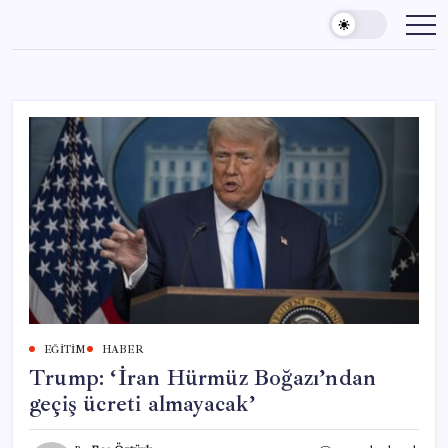
Skip
to
content
EĞITIM
HABER
Trump: ‘İran Hürmüz Boğazı’ndan
geçiş ücreti almayacak’