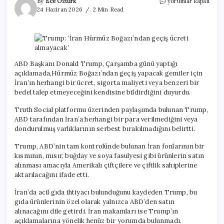
Trump:
By
Ece Öztürk
yorumlar kapalı
‘İran
24 Haziran 2026
2 Min Read
Hürmüz
Boğazı’ndan
geçiş
ücreti
almayacak’
için
ABD Başkanı Donald Trump, Çarşamba günü yaptığı
açıklamada,Hürmüz Boğazı’ndan geçiş yapacak gemiler için
İran’ın herhangi bir ücret, sigorta maliyeti veya benzeri bir
bedel talep etmeyeceğini kendisine bildirdiğini duyurdu.
Truth Social platformu üzerinden paylaşımda bulunan Trump,
ABD tarafından İran’a herhangi bir para verilmediğini veya
dondurulmuş varlıklarının serbest bırakılmadığını belirtti.
Trump, ABD’nin tam kontrolünde bulunan İran fonlarının bir
kısmının, mısır, buğday ve soya fasulyesi gibi ürünlerin satın
alınması amacıyla Amerikalı çiftçilere ve çiftlik sahiplerine
aktarılacağını ifade etti.
İran’da acil gıda ihtiyacı bulunduğunu kaydeden Trump, bu
gıda ürünlerinin özel olarak yalnızca ABD’den satın
alınacağını dile getirdi. İran makamları ise Trump’ın
açıklamalarına yönelik henüz bir yorumda bulunmadı.