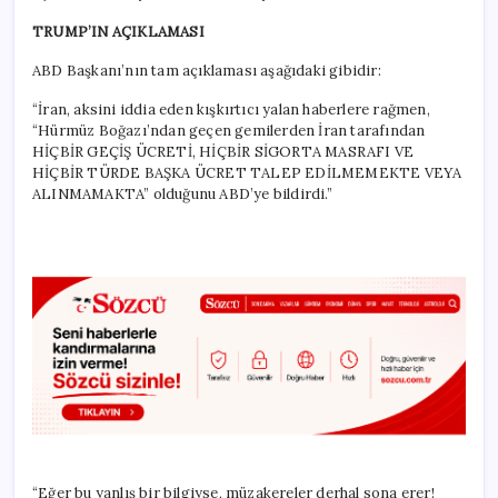
TRUMP’IN AÇIKLAMASI
ABD Başkanı’nın tam açıklaması aşağıdaki gibidir:
“İran, aksini iddia eden kışkırtıcı yalan haberlere rağmen,
“Hürmüz Boğazı’ndan geçen gemilerden İran tarafından
HİÇBİR GEÇİŞ ÜCRETİ, HİÇBİR SİGORTA MASRAFI VE
HİÇBİR TÜRDE BAŞKA ÜCRET TALEP EDİLMEMEKTE VEYA
ALINMAMAKTA” olduğunu ABD’ye bildirdi.”
“Eğer bu yanlış bir bilgiyse, müzakereler derhal sona erer!