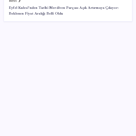
Next
Eyfel Kulesi’nden Tarihi Merdiven Parçası Açık Artırmaya Çıkıyor:
Beklenen Fiyat Aralığı Belli Oldu
SON YAZILAR
Artık çalışan primi tazminata yansıyacak
ABD, İran-Umman anlaşması sonrası ablukayı
kaldıracak
Altında yükseliş kapıda mı? Uzman isimden ezber
bozan tahmin!
28 ilde CHP’li başkan kalmadı! YENİ Parti’ye geçen