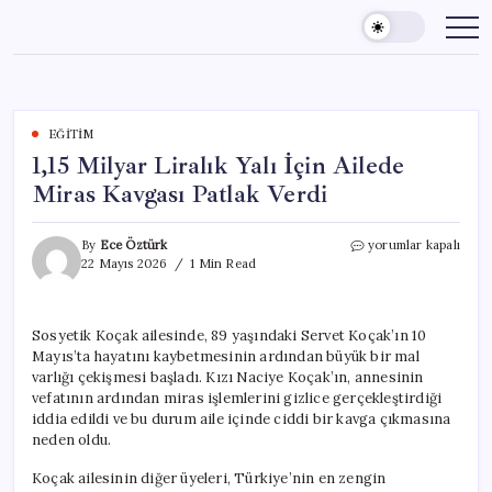
Skip
to
content
EĞITIM
1,15 Milyar Liralık Yalı İçin Ailede
Miras Kavgası Patlak Verdi
1,15
By
Ece Öztürk
yorumlar kapalı
Milyar
22 Mayıs 2026
1 Min Read
Liralık
Yalı
İçin
Sosyetik Koçak ailesinde, 89 yaşındaki Servet Koçak’ın 10
Ailede
Mayıs’ta hayatını kaybetmesinin ardından büyük bir mal
Miras
Kavgası
varlığı çekişmesi başladı. Kızı Naciye Koçak’ın, annesinin
Patlak
vefatının ardından miras işlemlerini gizlice gerçekleştirdiği
Verdi
iddia edildi ve bu durum aile içinde ciddi bir kavga çıkmasına
için
neden oldu.
Koçak ailesinin diğer üyeleri, Türkiye’nin en zengin