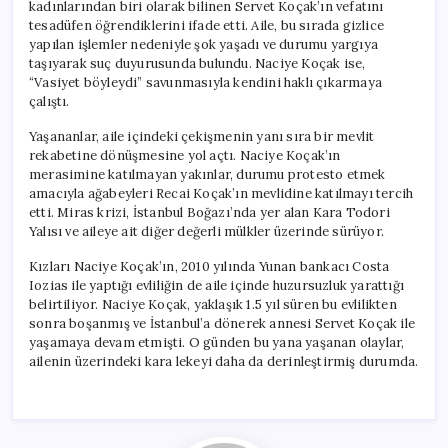
kadınlarından biri olarak bilinen Servet Koçak’ın vefatını
tesadüfen öğrendiklerini ifade etti. Aile, bu sırada gizlice
yapılan işlemler nedeniyle şok yaşadı ve durumu yargıya
taşıyarak suç duyurusunda bulundu. Naciye Koçak ise,
“Vasiyet böyleydi” savunmasıyla kendini haklı çıkarmaya
çalıştı.
Yaşananlar, aile içindeki çekişmenin yanı sıra bir mevlit
rekabetine dönüşmesine yol açtı. Naciye Koçak’ın
merasimine katılmayan yakınlar, durumu protesto etmek
amacıyla ağabeyleri Recai Koçak’ın mevlidine katılmayı tercih
etti. Miras krizi, İstanbul Boğazı’nda yer alan Kara Todori
Yalısı ve aileye ait diğer değerli mülkler üzerinde sürüyor.
Kızları Naciye Koçak’ın, 2010 yılında Yunan bankacı Costa
Iozias ile yaptığı evliliğin de aile içinde huzursuzluk yarattığı
belirtiliyor. Naciye Koçak, yaklaşık 1.5 yıl süren bu evlilikten
sonra boşanmış ve İstanbul’a dönerek annesi Servet Koçak ile
yaşamaya devam etmişti. O günden bu yana yaşanan olaylar,
ailenin üzerindeki kara lekeyi daha da derinleştirmiş durumda.