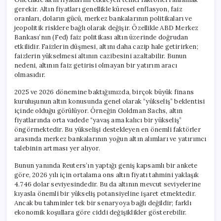
gerekir. Altın fiyatları genellikle küresel enflasyon, faiz
oranları, doların gücü, merkez bankalarının politikaları ve
jeopolitik risklere bağlı olarak değişir. Özellikle ABD Merkez
Bankası’nın (Fed) faiz politikası altın üzerinde doğrudan
etkilidir. Faizlerin düşmesi, altını daha cazip hale getirirken;
faizlerin yükselmesi altının cazibesini azaltabilir. Bunun
nedeni, altının faiz getirisi olmayan bir yatırım aracı
olmasıdır.
2025 ve 2026 dönemine baktığımızda, birçok büyük finans
kuruluşunun altın konusunda genel olarak “yükseliş” beklentisi
içinde olduğu görülüyor. Örneğin Goldman Sachs, altın
fiyatlarında orta vadede “yavaş ama kalıcı bir yükseliş”
öngörmektedir. Bu yükselişi destekleyen en önemli faktörler
arasında merkez bankalarının yoğun altın alımları ve yatırımcı
talebinin artması yer alıyor.
Bunun yanında Reuters’ın yaptığı geniş kapsamlı bir ankete
göre, 2026 yılı için ortalama ons altın fiyatı tahmini yaklaşık
4.746 dolar seviyesindedir. Bu da altının mevcut seviyelerine
kıyasla önemli bir yükseliş potansiyeline işaret etmektedir.
Ancak bu tahminler tek bir senaryoya bağlı değildir; farklı
ekonomik koşullara göre ciddi değişiklikler gösterebilir.