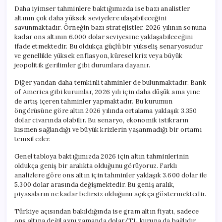
Daha iyimser tahminlere baktığımızda ise bazı analistler
altının çok daha yüksek seviyelere ulaşabileceğini
savunmaktadır. Örneğin bazı stratejistler, 2026 yılının sonuna
kadar ons altının 6.000 dolar seviyesine yaklaşabileceğini
ifade etmektedir. Bu oldukça güçlü bir yükseliş senaryosudur
ve genellikle yüksek enflasyon, küresel kriz veya büyük
jeopolitik gerilimler gibi durumlara dayanır.
Diğer yandan daha temkinli tahminler de bulunmaktadır. Bank
of America gibi kurumlar, 2026 yılı için daha düşük ama yine
de artış içeren tahminler yapmaktadır. Bu kurumun
öngörüsüne göre altın 2026 yılında ortalama yaklaşık 3.350
dolar civarında olabilir. Bu senaryo, ekonomik istikrarın
kısmen sağlandığı ve büyük krizlerin yaşanmadığı bir ortamı
temsil eder.
Genel tabloya baktığımızda 2026 için altın tahminlerinin
oldukça geniş bir aralıkta olduğunu görüyoruz. Farklı
analizlere göre ons altın için tahminler yaklaşık 3.600 dolar ile
5.300 dolar arasında değişmektedir. Bu geniş aralık,
piyasaların ne kadar belirsiz olduğunu açıkça göstermektedir.
Türkiye açısından bakıldığında ise gram altın fiyatı, sadece
ons altına değil aynı zamanda dolar/TL kuruna da bağlıdır.