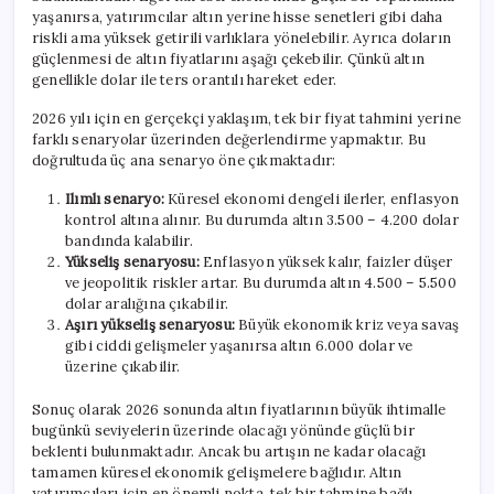
yaşanırsa, yatırımcılar altın yerine hisse senetleri gibi daha
riskli ama yüksek getirili varlıklara yönelebilir. Ayrıca doların
güçlenmesi de altın fiyatlarını aşağı çekebilir. Çünkü altın
genellikle dolar ile ters orantılı hareket eder.
2026 yılı için en gerçekçi yaklaşım, tek bir fiyat tahmini yerine
farklı senaryolar üzerinden değerlendirme yapmaktır. Bu
doğrultuda üç ana senaryo öne çıkmaktadır:
Ilımlı senaryo:
Küresel ekonomi dengeli ilerler, enflasyon
kontrol altına alınır. Bu durumda altın 3.500 – 4.200 dolar
bandında kalabilir.
Yükseliş senaryosu:
Enflasyon yüksek kalır, faizler düşer
ve jeopolitik riskler artar. Bu durumda altın 4.500 – 5.500
dolar aralığına çıkabilir.
Aşırı yükseliş senaryosu:
Büyük ekonomik kriz veya savaş
gibi ciddi gelişmeler yaşanırsa altın 6.000 dolar ve
üzerine çıkabilir.
Sonuç olarak 2026 sonunda altın fiyatlarının büyük ihtimalle
bugünkü seviyelerin üzerinde olacağı yönünde güçlü bir
beklenti bulunmaktadır. Ancak bu artışın ne kadar olacağı
tamamen küresel ekonomik gelişmelere bağlıdır. Altın
yatırımcıları için en önemli nokta, tek bir tahmine bağlı