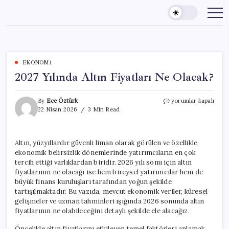
Skip
to
content
EKONOMI
2027 Yılında Altın Fiyatları Ne Olacak?
2027
By
Ece Öztürk
yorumlar kapalı
Yılında
22 Nisan 2026
3 Min Read
Altın
Fiyatları
Ne
Altın, yüzyıllardır güvenli liman olarak görülen ve özellikle
Olacak?
ekonomik belirsizlik dönemlerinde yatırımcıların en çok
için
tercih ettiği varlıklardan biridir. 2026 yılı sonu için altın
fiyatlarının ne olacağı ise hem bireysel yatırımcılar hem de
büyük finans kuruluşları tarafından yoğun şekilde
tartışılmaktadır. Bu yazıda, mevcut ekonomik veriler, küresel
gelişmeler ve uzman tahminleri ışığında 2026 sonunda altın
fiyatlarının ne olabileceğini detaylı şekilde ele alacağız.
Öncelikle altın fiyatlarını etkileyen temel faktörleri anlamak