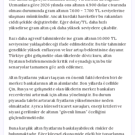
Uzmanlara göre 2026 yılında ons altının 4.900 dolar civarında
olması durumunda gram altının 7.600 – 7.700 TL seviyelerine
ulaşması mümkündür. Ancak kurdaki hareketler bu rakamları
ciddi şekilde değiştirebilir. Eğer dolar/TL daha hızlı
yükselirse gram altın çok daha yüksek seviyelere çıkabilir.
Bazı daha agresif tahminlerde ise gram altının 10.000 TL
seviyesine yaklaşabileceği ifade edilmektedir. Bu tür tahminler
genellikle yüksek enflasyon ve kur artışı beklentisine dayanır.
Türkiye gibi gelişmekte olan ülkelerde döviz kuru, altın
fiyatının belirlenmesinde kritik rol oynadığı için bu tür
senaryolar tamamen göz ardı edilemez.
Altın fiyatlarını yukarı taşıyan en önemli faktörlerden biri de
merkez bankalarının altın alımlarıdır. Son yıllarda özellikle
Çin, Rusya ve gelişmekte olan ülkelerin merkez bankaları
rezervlerini artırmak için altına yönelmiştir. Bu durum
piyasada talebi artırarak fiyatların yükselmesine neden
olmaktadır. Ayrıca küresel ticaret savaşları, enerji krizleri ve
siyasi gerilimler de altının “güvenli liman” özelliğini
güçlendirmektedir.
Buna karşılık altın fiyatlarını baskılayabilecek riskler de
bulunmaktadır. Eğer küresel ekonomide güçlü bir toparlanma