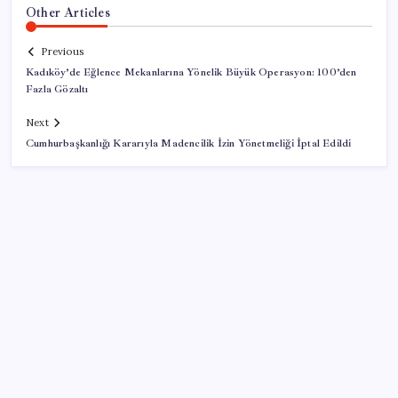
Other Articles
Previous
Kadıköy’de Eğlence Mekanlarına Yönelik Büyük Operasyon: 100’den
Fazla Gözaltı
Next
Cumhurbaşkanlığı Kararıyla Madencilik İzin Yönetmeliği İptal Edildi
SON YAZILAR
Borsada 4 büyüklerin yarışı kızıştı: Yatırımcısına