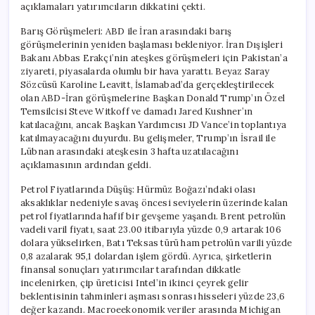
açıklamaları yatırımcıların dikkatini çekti.
Barış Görüşmeleri: ABD ile İran arasındaki barış
görüşmelerinin yeniden başlaması bekleniyor. İran Dışişleri
Bakanı Abbas Erakçi’nin ateşkes görüşmeleri için Pakistan’a
ziyareti, piyasalarda olumlu bir hava yarattı. Beyaz Saray
Sözcüsü Karoline Leavitt, İslamabad’da gerçekleştirilecek
olan ABD-İran görüşmelerine Başkan Donald Trump’ın Özel
Temsilcisi Steve Witkoff ve damadı Jared Kushner’ın
katılacağını, ancak Başkan Yardımcısı JD Vance’in toplantıya
katılmayacağını duyurdu. Bu gelişmeler, Trump’ın İsrail ile
Lübnan arasındaki ateşkesin 3 hafta uzatılacağını
açıklamasının ardından geldi.
Petrol Fiyatlarında Düşüş: Hürmüz Boğazı’ndaki olası
aksaklıklar nedeniyle savaş öncesi seviyelerin üzerinde kalan
petrol fiyatlarında hafif bir gevşeme yaşandı. Brent petrolün
vadeli varil fiyatı, saat 23.00 itibarıyla yüzde 0,9 artarak 106
dolara yükselirken, Batı Teksas türü ham petrolün varili yüzde
0,8 azalarak 95,1 dolardan işlem gördü. Ayrıca, şirketlerin
finansal sonuçları yatırımcılar tarafından dikkatle
incelenirken, çip üreticisi Intel’in ikinci çeyrek gelir
beklentisinin tahminleri aşması sonrası hisseleri yüzde 23,6
değer kazandı. Macroeekonomik veriler arasında Michigan