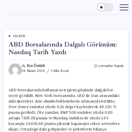
Skip
to
content
HABER
ABD Borsalarında Dalgalı Görünüm:
Nasdaq Tarih Yazdı
ABD
By
Ece Öztürk
yorumlar kapalı
Borsalarında
26 Nisan 2026
1 Min Read
Dalgalı
Görünüm:
Nasdaq
ABD borsalarında haftanın son işlem gününde dalgalı bir
Tarih
seyir görüldü. New York borsasında, ABD ile İran arasındaki
Yazdı
için
müzakerelere dair olumlu beklentilerin artmasıyla birlikte,
Dow Jones endeksi yüzde 0,16 değer kaybederek 49.230,71
puana geriledi. Öte yandan, S&P 500 endeksi yüzde 0,80
artışla 7.165,08 puana ve Nasdaq endeksi de yüzde 1,63
kazançla 24.836,60 puana çıkarak kapanışta rekor seviyelere
ulaştı. Ortadoğu’daki gelişmeler ve şirketlerin bilanço