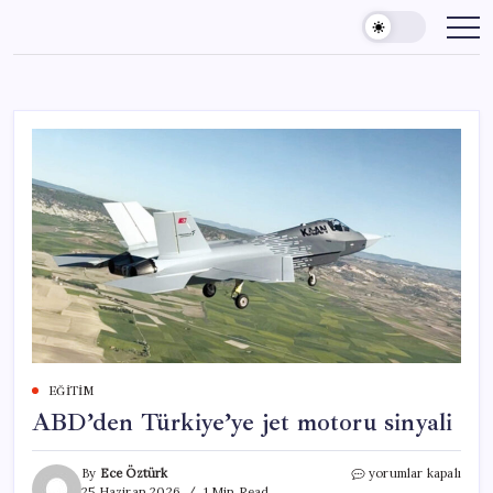
Skip
to
content
EĞITIM
ABD’den Türkiye’ye jet motoru sinyali
ABD’den
By
Ece Öztürk
yorumlar kapalı
Türkiye’ye
25 Haziran 2026
1 Min Read