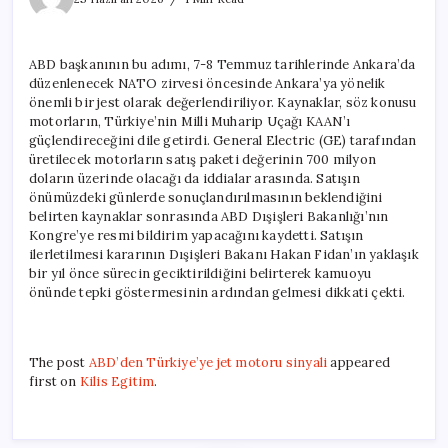
jet
motoru
sinyali
ABD başkanının bu adımı, 7-8 Temmuz tarihlerinde Ankara’da
için
düzenlenecek NATO zirvesi öncesinde Ankara’ya yönelik
önemli bir jest olarak değerlendiriliyor. Kaynaklar, söz konusu
motorların, Türkiye’nin Milli Muharip Uçağı KAAN’ı
güçlendireceğini dile getirdi. General Electric (GE) tarafından
üretilecek motorların satış paketi değerinin 700 milyon
doların üzerinde olacağı da iddialar arasında. Satışın
önümüzdeki günlerde sonuçlandırılmasının beklendiğini
belirten kaynaklar sonrasında ABD Dışişleri Bakanlığı’nın
Kongre’ye resmi bildirim yapacağını kaydetti. Satışın
ilerletilmesi kararının Dışişleri Bakanı Hakan Fidan’ın yaklaşık
bir yıl önce sürecin geciktirildiğini belirterek kamuoyu
önünde tepki göstermesinin ardından gelmesi dikkati çekti.
The post
ABD’den Türkiye’ye jet motoru sinyali
appeared
first on
Kilis Egitim
.