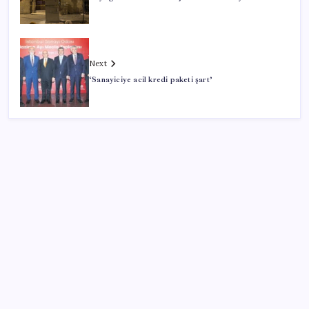
Next
‘Sanayiciye acil kredi paketi şart’
SON YAZILAR
CHP’nin butlan MYK’sinden yeni karar: 8 il
başkanlığına atama yapıldı