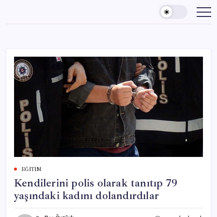
Skip
to
content
EĞITIM
Kendilerini polis olarak tanıtıp 79
yaşındaki kadını dolandırdılar