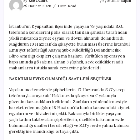
Kendilerini
By
Ece Öztürk
yorumlar kapalı
polis
25 Haziran 2026
1 Min Read
olarak
tanıtıp
79
İstanbul’un Eyüpsultan ilçesinde yaşayan 79 yaşındaki S.G.,
yaşındaki
telefonda kendilerini polis olarak tanıtan şahıslar tarafından
kadını
dolandırdılar
yüklü miktarda ziynet eşyası ve dövizi alınarak dolandırıldı.
için
Mağdurun 19 Haziran’da şikayette bulunması üzerine İstanbul
Emniyet Müdürlüğü Asayiş Şube Müdürlüğü Dolandırıcılık
Büro Amirliği ekipleri çalışma başlattı. Yürütülen operasyon
kapsamında gözaltına alınan 3 şüpheli, sevk edildikleri adli
makamlarca tutuklanarak cezaevine gönderildi.
BAKICININ EVDE OLMADIĞI SAATLERİ SEÇTİLER
Yapılan incelemelerde şüphelilerin, 17 Haziran’da S.G’yi cep
telefonuyla arayarak “Hakkınızda şikayet var.” yalanıyla
güvenini kazandıkları belirlendi. Zanlıların yönlendirmesiyle
hareket eden mağdur, 18 Haziran’da banka kasasındaki ziynet
eşyalarını ve dövizlerini çekti. Bakıcısıyla birlikte yaşayan
yaşlı kadını takibe alan şüphelilerin, özellikle bakıcının evde
bulunmadığı saatleri tercih ettiği ve S.G’yi evde yalnız kalması
gerektiğine inandırdığı ortaya çıktı.