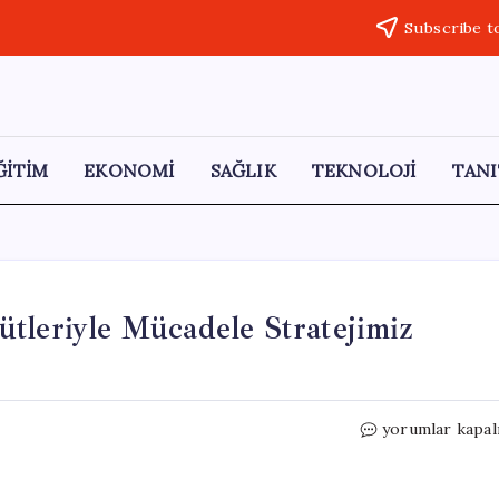
Subscribe t
ĞİTİM
EKONOMİ
SAĞLIK
TEKNOLOJİ
TANI
tleriyle Mücadele Stratejimiz
Adalet
yorumlar kapal
Bakanı
Gürlek:
Suç