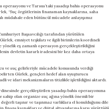
Örgütleriyle
cu operasyonu ve Tarsus’taki yasadışı bahis operasyonu
Mücadele
lek, “Suç örgütlerinin finansman kaynaklarına, saha
Stratejimiz
anlı müdahale eden bütüncül mücadele anlayışımız
Devam
Edecek
için
umhuriyet Başsavcılığı tarafından yürütülen
rlek, emniyet teşkilatı ve ilgili birimlerin koordineli
e yönelik eş zamanlı operasyon gerçekleştirildiğini
nin devletin kararlı iradesini bir kez daha ortaya
 ve suç gelirleriyle mücadele konusunda verdiği
elirten Gürlek, gençleri hedef alan uyuşturucu
li ve idari mekanizmaların titizlikle işletildiğini aktardı.
rdinesinde gerçekleştirilen yasadışı bahis operasyonuna
e sahip olan organize suç ağına yönelik önemli bir
 değerli taşınır ve taşınmaz varlıklara el konulduğunu dile
n finans kaynakları ve dijital altyapılarına karşı yürüttüğ