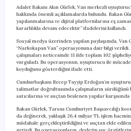
Adalet Bakanı Akın Gürlek, Van merkezli uyuşturu
hakkında önemli açıklamalarda bulundu. Bakan Gür
yapılanmalarına ve dijital platformlarına eş zam
kararlılıkla devam edecektir” ifadelerini kullandı.
Sosyal medya üzerinden yapılan paylaşımda, Van C
“Narkokapan Van” operasyonuna dair bilgi verildi. Gü
çalışmaları neticesinde 11 ilde toplam 102 şüpheliy
vurguladı. Bu operasyonun, uyuşturucu ile mücadele
koyduğunu gösterdiğini ifade etti.
Cumhurbaşkanı Recep Tayyip Erdoğan’ın uyuşturucu
talimatlar doğrultusunda çalışmaların sürdüğünü b
satıcılarına ve suçtan beslenen yapılar karşısında ad
Bakan Gürlek, Tarsus Cumhuriyet Başsavcılığı koo
da değinerek, yaklaşık 26,4 milyar TL işlem hacmin
müdahale gerçekleştirildiğini ve suçtan elde edilen
getirdi. Bu operasyonların, devletin suç örgütlerini