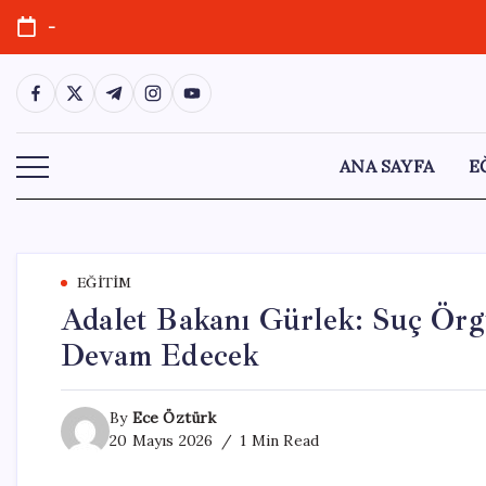
Skip
-
to
content
https://www.facebook.com/
https://twitter.com/
https://t.me/
https://www.instagram.com/
https://youtube.com/
ANA SAYFA
E
EĞITIM
Adalet Bakanı Gürlek: Suç Örgü
Devam Edecek
By
Ece Öztürk
20 Mayıs 2026
1 Min Read