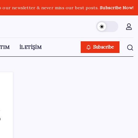
o our newsletter & never miss our best posts.
Subscribe Now!
TIM
İLETİŞİM
Subscribe
SON YAZILAR
ı
28 ilde CHP’li başkan kalmadı! YENİ Parti’ye
geçen CHP’li belediye başkanı sayısı belli