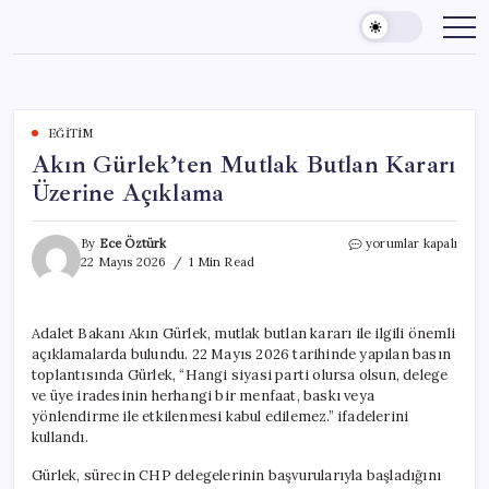
Skip
to
content
EĞITIM
Akın Gürlek’ten Mutlak Butlan Kararı
Üzerine Açıklama
Akın
By
Ece Öztürk
yorumlar kapalı
Gürlek’ten
22 Mayıs 2026
1 Min Read
Mutlak
Butlan
Kararı
Adalet Bakanı Akın Gürlek, mutlak butlan kararı ile ilgili önemli
Üzerine
açıklamalarda bulundu. 22 Mayıs 2026 tarihinde yapılan basın
Açıklama
için
toplantısında Gürlek, “Hangi siyasi parti olursa olsun, delege
ve üye iradesinin herhangi bir menfaat, baskı veya
yönlendirme ile etkilenmesi kabul edilemez.” ifadelerini
kullandı.
Gürlek, sürecin CHP delegelerinin başvurularıyla başladığını