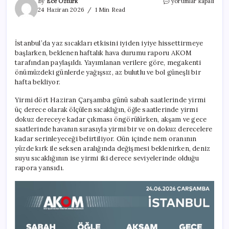
AKOM
By
Ece Öztürk
yorumlar kapalı
en
24 Haziran 2026
1 Min Read
sıcak
günü
açıkladı:
İstanbul’da yaz sıcakları etkisini iyiden iyiye hissettirmeye
İstanbul’da
başlarken, beklenen haftalık hava durumu raporu AKOM
yaşayanlar
dikkat
tarafından paylaşıldı. Yayımlanan verilere göre, megakenti
için
önümüzdeki günlerde yağışsız, az bulutlu ve bol güneşli bir
hafta bekliyor.
Yirmi dört Haziran Çarşamba günü sabah saatlerinde yirmi
üç derece olarak ölçülen sıcaklığın, öğle saatlerinde yirmi
dokuz dereceye kadar çıkması öngörülürken, akşam ve gece
saatlerinde havanın sırasıyla yirmi bir ve on dokuz derecelere
kadar serinleyeceği belirtiliyor. Gün içinde nem oranının
yüzde kırk ile seksen aralığında değişmesi beklenirken, deniz
suyu sıcaklığının ise yirmi iki derece seviyelerinde olduğu
rapora yansıdı.