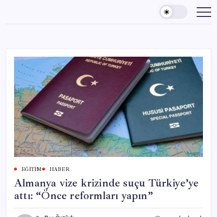
Skip
to
content
EĞITIM
HABER
Almanya vize krizinde suçu Türkiye’ye
attı: “Önce reformları yapın”