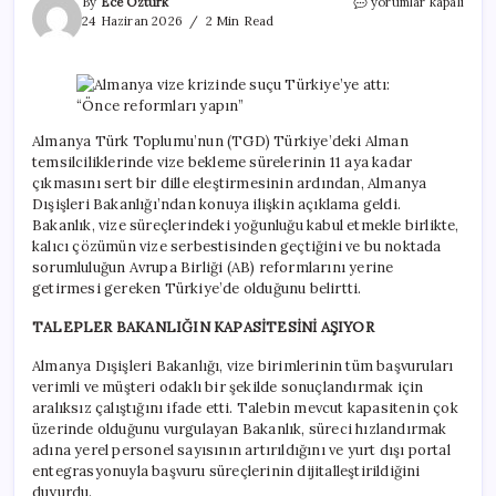
Almanya
By
Ece Öztürk
yorumlar kapalı
vize
24 Haziran 2026
2 Min Read
krizinde
suçu
Türkiye’ye
attı:
“Önce
reformları
Almanya Türk Toplumu’nun (TGD) Türkiye’deki Alman
yapın”
temsilciliklerinde vize bekleme sürelerinin 11 aya kadar
için
çıkmasını sert bir dille eleştirmesinin ardından, Almanya
Dışişleri Bakanlığı’ndan konuya ilişkin açıklama geldi.
Bakanlık, vize süreçlerindeki yoğunluğu kabul etmekle birlikte,
kalıcı çözümün vize serbestisinden geçtiğini ve bu noktada
sorumluluğun Avrupa Birliği (AB) reformlarını yerine
getirmesi gereken Türkiye’de olduğunu belirtti.
TALEPLER BAKANLIĞIN KAPASİTESİNİ AŞIYOR
Almanya Dışişleri Bakanlığı, vize birimlerinin tüm başvuruları
verimli ve müşteri odaklı bir şekilde sonuçlandırmak için
aralıksız çalıştığını ifade etti. Talebin mevcut kapasitenin çok
üzerinde olduğunu vurgulayan Bakanlık, süreci hızlandırmak
adına yerel personel sayısının artırıldığını ve yurt dışı portal
entegrasyonuyla başvuru süreçlerinin dijitalleştirildiğini
duyurdu.