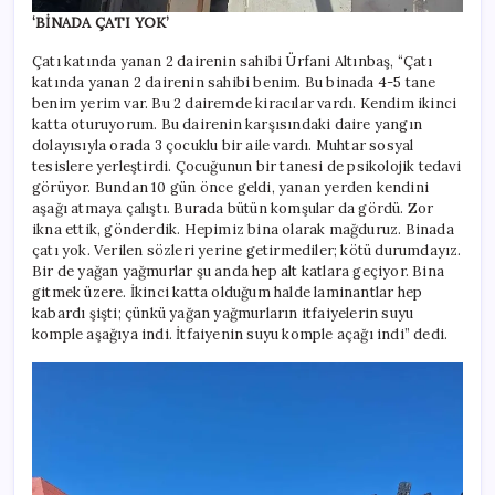
‘BİNADA ÇATI YOK’
Çatı katında yanan 2 dairenin sahibi Ürfani Altınbaş, “Çatı
katında yanan 2 dairenin sahibi benim. Bu binada 4-5 tane
benim yerim var. Bu 2 dairemde kiracılar vardı. Kendim ikinci
katta oturuyorum. Bu dairenin karşısındaki daire yangın
dolayısıyla orada 3 çocuklu bir aile vardı. Muhtar sosyal
tesislere yerleştirdi. Çocuğunun bir tanesi de psikolojik tedavi
görüyor. Bundan 10 gün önce geldi, yanan yerden kendini
aşağı atmaya çalıştı. Burada bütün komşular da gördü. Zor
ikna ettik, gönderdik. Hepimiz bina olarak mağduruz. Binada
çatı yok. Verilen sözleri yerine getirmediler; kötü durumdayız.
Bir de yağan yağmurlar şu anda hep alt katlara geçiyor. Bina
gitmek üzere. İkinci katta olduğum halde laminantlar hep
kabardı şişti; çünkü yağan yağmurların itfaiyelerin suyu
komple aşağıya indi. İtfaiyenin suyu komple açağı indi” dedi.