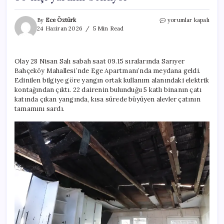
Yangın
By
Ece Öztürk
yorumlar kapalı
söndü
24 Haziran 2026
5 Min Read
ama
kabus
bitmedi!
Olay 28 Nisan Salı sabah saat 09.15 sıralarında Sarıyer
Çatısı
Bahçeköy Mahallesi’nde Ege Apartmanı’nda meydana geldi.
olmayan
22
Edinilen bilgiye göre yangın ortak kullanım alanındaki elektrik
dairelik
kontağından çıktı. 22 dairenin bulunduğu 5 katlı binanın çatı
apartmanda
katında çıkan yangında, kısa sürede büyüyen alevler çatının
80
tamamını sardı.
kişi
yardım
bekliyor
için