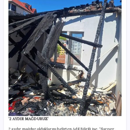
‘2 AYDIR MAĞDURUZ’
2 aydır mağdur olduklarını belirten Adil Bilgili ise, “Sarıyer