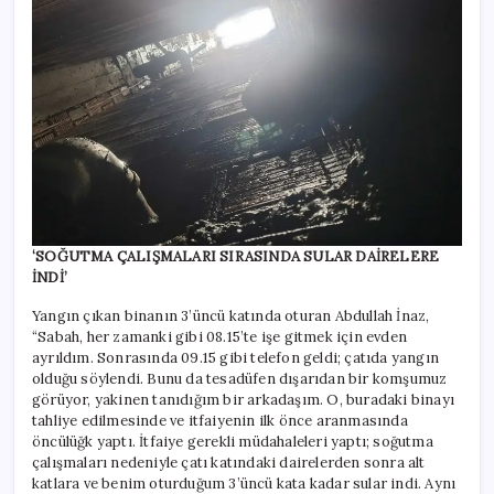
‘SOĞUTMA ÇALIŞMALARI SIRASINDA SULAR DAİRELERE
İNDİ’
Yangın çıkan binanın 3’üncü katında oturan Abdullah İnaz,
“Sabah, her zamanki gibi 08.15’te işe gitmek için evden
ayrıldım. Sonrasında 09.15 gibi telefon geldi; çatıda yangın
olduğu söylendi. Bunu da tesadüfen dışarıdan bir komşumuz
görüyor, yakinen tanıdığım bir arkadaşım. O, buradaki binayı
tahliye edilmesinde ve itfaiyenin ilk önce aranmasında
öncülüğk yaptı. İtfaiye gerekli müdahaleleri yaptı; soğutma
çalışmaları nedeniyle çatı katındaki dairelerden sonra alt
katlara ve benim oturduğum 3’üncü kata kadar sular indi. Aynı