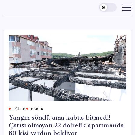
Skip
to
content
EĞITIM
HABER
Yangın söndü ama kabus bitmedi!
Çatısı olmayan 22 dairelik apartmanda
80 kişi yardım bekliyor