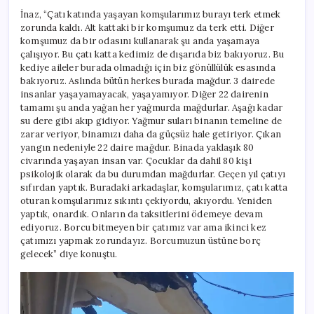
İnaz, “Çatı katında yaşayan komşularımız burayı terk etmek
zorunda kaldı. Alt kattaki bir komşumuz da terk etti. Diğer
komşumuz da bir odasını kullanarak şu anda yaşamaya
çalışıyor. Bu çatı katta kedimiz de dışarıda biz bakıyoruz. Bu
kediye aileler burada olmadığı için biz gönüllülük esasında
bakıyoruz. Aslında bütün herkes burada mağdur. 3 dairede
insanlar yaşayamayacak, yaşayamıyor. Diğer 22 dairenin
tamamı şu anda yağan her yağmurda mağdurlar. Aşağı kadar
su dere gibi akıp gidiyor. Yağmur suları binanın temeline de
zarar veriyor, binamızı daha da güçsüz hale getiriyor. Çıkan
yangın nedeniyle 22 daire mağdur. Binada yaklaşık 80
civarında yaşayan insan var. Çocuklar da dahil 80 kişi
psikolojik olarak da bu durumdan mağdurlar. Geçen yıl çatıyı
sıfırdan yaptık. Buradaki arkadaşlar, komşularımız, çatı katta
oturan komşularımız sıkıntı çekiyordu, akıyordu. Yeniden
yaptık, onardık. Onların da taksitlerini ödemeye devam
ediyoruz. Borcu bitmeyen bir çatımız var ama ikinci kez
çatımızı yapmak zorundayız. Borcumuzun üstüne borç
gelecek” diye konuştu.