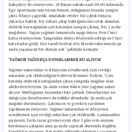
Bahçeköy’de oturuyoruz. 28 Nisan sabahı saat 09.00 sularında
Ege Apartmanı’nda bizim binam, olduğumuz binada yangın
çıktı. İtfaiye çağırdık, müdahale ettiler. Biz çıktık binaya,
yukarıya baktık. Biz yukarı çıkıp baktığımızda ortak alandan,
elektrik kaynağından çatı katından yangın çıkmış. Biz 2 aydır
mağduruz. Yağan yağmur tamamıyla aşağı iniyor. Ben 1’inci
katta oturuyorum. Yangından dolayı itfaiyenin sıktığı su 1’inci
kata kadar geldi. Her tarafı berbat etti. Merdivenlerimizde şu
anda yaşanacak bir durum yok” şeklinde konuştu.
‘YAĞMUR YAĞDIKÇA DUVARLARIMIZ SU ALIYOR’
Yağmur sularından ve itfaiyenin söndürmek için verdiği
sulardan çok etkilendiğini belirten Zennure Erdem, “Çatı
katında elektrik kontağından çıkan yangınla mağdur olan
ailelerden biriyim. Şu anda evime hâlen yine yağmur suları
akıyor. Mutfağımın fayansları bile çatladı. Duvarlarımız su
aldığı için duvarlarımız da tehlike altındadır. Şu anda çok
mağdur durumdayız. Çatımızın ve gereken yardımın
yapılmasını istiyoruz. Yağmur sularından ve itfaiyenin
söndürmek için verdiği sulardan çok etkilendik. Laminantlar
şişmesin, fazla zarar görmeyeyim diye 3 gün evin suyunu
kurutmaya çalıştım ama şu anda yapacak durumda değilim.
Emekli bir insanım. Bakmakla yükümlü olduğum 1 çocuğum