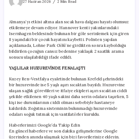
sıcak
27 Haziran 2026
2 Min Read
can
aldı
için
Almanya’yı etkisi altına alan sıcak hava dalgası hayatı olumsuz
etkilemeye devam ediyor. Hannover kenti yakınlarındaki
Isernhagen beldesinde bulunan bir göle serinlemek için giren
8 yaşındaki bir çocuk hayatını kaybetti. Polisten yapılan
açıklamada, Lohne Park Gölü’ne girdikten sonra kaybolduğu
bildirilen çocuğun cansız bedenine yaklaşık 2 saatlik arama
sonucu ulaşılabildiği ifade edildi.
YAŞLILAR HUZUREVİNDE FENALAŞTI
Kuzey Ren-Vestfalya eyaletinde bulunan Krefeld şehrindeki
bir huzurevinde ise 5 yaşlı aşırı sıcaktan bayıldı. Huzurevine
ulaşan sağlık görevlileri ve itfaiye ekipleri aşırı sıcaktan ciddi
şekilde etkilenen 40 yaşlı sakini daha serin odalara taşırken, 5
kişi ise durumlarının ciddi olması sebebiyle hastaneye
kaldırıldı. Soğutma sisteminin bulunmadığı huzurevinde
odaları soğuk tutmak için vantilatörler kuruldu.
Haberlerimizi Google’da Takip Edin
En güncel haberlere ve son dakika gelişmelerine Google
üzerinden anında ulaşmak için bizi favorilerinize ekleyin.