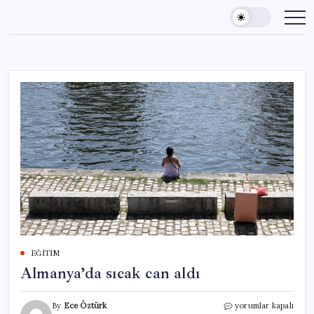
Skip
to
content
EĞITIM
Almanya’da sıcak can aldı
Almanya’da
By
Ece Öztürk
yorumlar kapalı