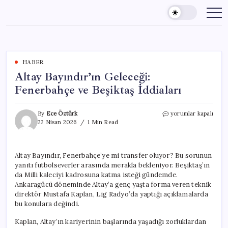
Skip
to
content
HABER
Altay Bayındır’ın Geleceği:
Fenerbahçe ve Beşiktaş İddiaları
Altay
By
Ece Öztürk
yorumlar kapalı
Bayındır’ın
22 Nisan 2026
1 Min Read
Geleceği:
Fenerbahçe
ve
Altay Bayındır, Fenerbahçe’ye mi transfer oluyor? Bu sorunun
Beşiktaş
yanıtı futbolseverler arasında merakla bekleniyor. Beşiktaş’ın
İddiaları
için
da Milli kaleciyi kadrosuna katma isteği gündemde.
Ankaragücü döneminde Altay’a genç yaşta forma veren teknik
direktör Mustafa Kaplan, Lig Radyo’da yaptığı açıklamalarda
bu konulara değindi.
Kaplan, Altay’ın kariyerinin başlarında yaşadığı zorluklardan