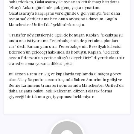
bahsederken, Galatasaray ile oynanan kritik maçı hatırlattı.
“Altay’ı Ankaragücü’nde çok genç yaşta oynattım.
Galatasaray’a karşı şans verdiğimde 6 gol yemişti. ‘Bir daha
oynatma’ dediler ama ben onun arkasında durdum. Bugün
Manchester United’da” şeklinde konuştu.
Transfer söylentileriyle ilgili de konuşan Kaplan, “Beşiktaş şu
anda onu istiyor ama Fenerbahçe’nin de geri alma planları
var” dedi. Bunun yanı sıra, Fenerbahçe’nin Brezilyalı kalecisi
Ederson’un geleceği hakkında da konuştu. Kaplan, “Gelecek
sezon Ederson’un yerine Altay’ı izleyebiliriz” diyerek olası bir
transfer senaryosuna dikkat çekti.
Bu sezon Premier Lig ve kupalarda toplamda 6 maçta görev
alan Altay Bayındır, sezon başında Ruben Amorim’in gelişi ve
Senne Lammens transferi sonrasında Manchester United’da
daha az şans buldu. Milli kalecinin, düzenli olarak forma
giyeceği bir takıma geçiş yapması bekleniyor.