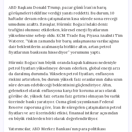
ABD Başkanı Donald Trump, pazar günü İran’ın barış
görüşmeleri teklifine verdiği yanıtı reddetti. Bu durum, 10
haftadır devam eden çatışmaların kısa sürede sona ereceği
umudunu azalttı. Savaşlar, Hürmüz Boğazı’ndaki deniz
trafiğini olumsuz etkilerken, küresel enerji fiyatlarının
yükselmesine sebep oldu. KCM Trade Baş Piyasa Analisti Tim
Waterer, “Yakın zamanda bir barış anlaşmasına varılacağına
dair beklentilerin azalmasıyla birlikte altın, artan petrol
fiyatlarının baskısını hissediyor” yorumunu yaptı.
Hürmüz Boğazı’nın büyük oranda kapalı kalması nedeniyle
petrol fiyatları yükselmeye devam ederken, global enerji arzı
da daralmış durumda. Yükselen petrol fiyatları, enflasyon
riskini artırırken, bu durum yüksek faiz oranlarının daha uzun
süre devam edebileceği beklentisini güçlendiriyor. Altın,
geleneksel olarak enflasyona karşı bir koruma aracı olarak
görülse de, yüksek faiz ortamı faiz getirisi olmayan bu varlık
üzerinde baskı yaratıyor. Cuma günü yayımlanan Federal
Reserve raporuna göre, İran ile süregelen çatışmaların petrol
fiyatları ve arz üzerindeki etkisi, finansal istikrar açısından
en büyük risklerden biri olarak değerlendiriliyor.
Yatırımcılar, ABD Merkez Bankası’nın para politikası