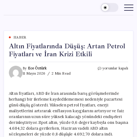
Skip
to
content
HABER
Altın Fiyatlarında Düşüş: Artan Petrol
Fiyatları ve İran Krizi Etkili
Altın
By
Ece Öztürk
yorumlar kapalı
Fiyatlarında
11 Mayıs 2026
2 Min Read
Düşüş:
Artan
Petrol
Altın fiyatları, ABD ile İran arasında barış görüşmelerinde
Fiyatları
herhangi bir ilerleme kaydedilememesi nedeniyle pazartesi
ve
İran
günü düşüş gösterdi. Yükselen petrol fiyatları, enerji
Krizi
maliyetlerini artırarak enflasyon kaygılarını artırıyor ve faiz
Etkili
oranlarının uzun süre yüksek kalacağı yönündeki endişeleri
için
derinleştiriyor. Spot altın, yüzde 0,6 değer kaybıyla ons başına
4.684,32 dolara gerilerken, Haziran vadeli ABD altın
sözleşmeleri de yüzde 0,8 düşüşle 4.692,70 dolara indi.