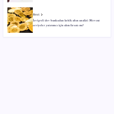
Next
İsviçreli dev bankadan kritik altın analizi: Mevcut
seviyeler yatırımcı için alım fırsatı mı?
SON YAZILAR
CHP’nin butlan MYK’sinden yeni karar: 8 il
başkanlığına atama yapıldı
Bahçeli’den dikkat çeken ‘süreç’ mesajı: ‘Çerçeve