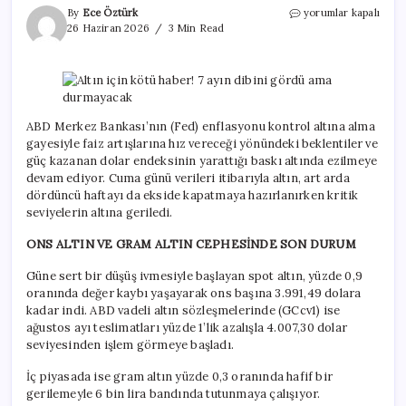
Altın
By
Ece Öztürk
yorumlar kapalı
için
26 Haziran 2026
3 Min Read
kötü
haber!
7
ayın
dibini
gördü
ABD Merkez Bankası’nın (Fed) enflasyonu kontrol altına alma
ama
gayesiyle faiz artışlarına hız vereceği yönündeki beklentiler ve
durmayacak
güç kazanan dolar endeksinin yarattığı baskı altında ezilmeye
için
devam ediyor. Cuma günü verileri itibarıyla altın, art arda
dördüncü haftayı da ekside kapatmaya hazırlanırken kritik
seviyelerin altına geriledi.
ONS ALTIN VE GRAM ALTIN CEPHESİNDE SON DURUM
Güne sert bir düşüş ivmesiyle başlayan spot altın, yüzde 0,9
oranında değer kaybı yaşayarak ons başına 3.991,49 dolara
kadar indi. ABD vadeli altın sözleşmelerinde (GCcv1) ise
ağustos ayı teslimatları yüzde 1’lik azalışla 4.007,30 dolar
seviyesinden işlem görmeye başladı.
İç piyasada ise gram altın yüzde 0,3 oranında hafif bir
gerilemeyle 6 bin lira bandında tutunmaya çalışıyor.