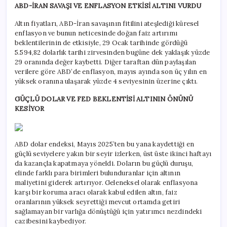
ABD-İRAN SAVAŞI VE ENFLASYON ETKİSİ ALTINI VURDU
Altın fiyatları, ABD-İran savaşının fitilini ateşlediği küresel
enflasyon ve bunun neticesinde doğan faiz artırımı
beklentilerinin de etkisiyle, 29 Ocak tarihinde gördüğü
5.594,82 dolarlık tarihi zirvesinden bugüne dek yaklaşık yüzde
29 oranında değer kaybetti. Diğer taraftan dün paylaşılan
verilere göre ABD’de enflasyon, mayıs ayında son üç yılın en
yüksek oranına ulaşarak yüzde 4 seviyesinin üzerine çıktı.
GÜÇLÜ DOLAR VE FED BEKLENTİSİ ALTININ ÖNÜNÜ
KESİYOR
ABD dolar endeksi, Mayıs 2025’ten bu yana kaydettiği en
güçlü seviyelere yakın bir seyir izlerken, üst üste ikinci haftayı
da kazançla kapatmaya yöneldi. Doların bu güçlü duruşu,
elinde farklı para birimleri bulunduranlar için altının
maliyetini giderek artırıyor. Geleneksel olarak enflasyona
karşı bir koruma aracı olarak kabul edilen altın, faiz
oranlarının yüksek seyrettiği mevcut ortamda getiri
sağlamayan bir varlığa dönüştüğü için yatırımcı nezdindeki
cazibesini kaybediyor.