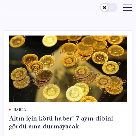
Skip
to
content
HABER
Altın için kötü haber! 7 ayın dibini
gördü ama durmayacak