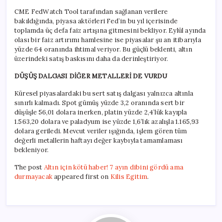
CME FedWatch Tool tarafından sağlanan verilere
bakıldığında, piyasa aktörleri Fed’in bu yıl içerisinde
toplamda üç defa faiz artışına gitmesini bekliyor. Eylül ayında
olası bir faiz artırımı hamlesine ise piyasalar şu an itibarıyla
yüzde 64 oranında ihtimal veriyor. Bu güçlü beklenti, altın
üzerindeki satış baskısını daha da derinleştiriyor.
DÜŞÜŞ DALGASI DİĞER METALLERİ DE VURDU
Küresel piyasalardaki bu sert satış dalgası yalnızca altınla
sınırlı kalmadı. Spot gümüş yüzde 3,2 oranında sert bir
düşüşle 56,01 dolara inerken, platin yüzde 2,4’lük kayıpla
1.563,20 dolara ve paladyum ise yüzde 1,6’lık azalışla 1.165,93
dolara geriledi. Mevcut veriler ışığında, işlem gören tüm
değerli metallerin haftayı değer kaybıyla tamamlaması
bekleniyor.
The post
Altın için kötü haber! 7 ayın dibini gördü ama
durmayacak
appeared first on
Kilis Egitim
.