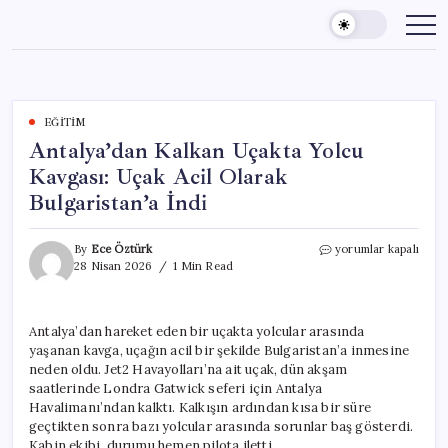
Skip
to
content
EĞITIM
Antalya’dan Kalkan Uçakta Yolcu
Kavgası: Uçak Acil Olarak
Bulgaristan’a İndi
Antalya’dan
By
Ece Öztürk
yorumlar kapalı
Kalkan
28 Nisan 2026
1 Min Read
Uçakta
Yolcu
Kavgası:
Antalya’dan hareket eden bir uçakta yolcular arasında
Uçak
yaşanan kavga, uçağın acil bir şekilde Bulgaristan’a inmesine
Acil
Olarak
neden oldu. Jet2 Havayolları’na ait uçak, dün akşam
Bulgaristan’a
saatlerinde Londra Gatwick seferi için Antalya
İndi
Havalimanı’ndan kalktı. Kalkışın ardından kısa bir süre
için
geçtikten sonra bazı yolcular arasında sorunlar baş gösterdi.
Kabin ekibi, durumu hemen pilota iletti.