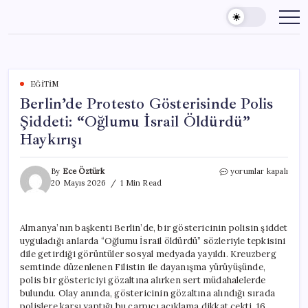
Skip
to
content
EĞITIM
Berlin’de Protesto Gösterisinde Polis
Şiddeti: “Oğlumu İsrail Öldürdü”
Haykırışı
Berlin’de
By
Ece Öztürk
yorumlar kapalı
Protesto
20 Mayıs 2026
1 Min Read
Gösterisinde
Polis
Şiddeti:
Almanya’nın başkenti Berlin’de, bir göstericinin polisin şiddet
“Oğlumu
uyguladığı anlarda “Oğlumu İsrail öldürdü” sözleriyle tepkisini
İsrail
Öldürdü”
dile getirdiği görüntüler sosyal medyada yayıldı. Kreuzberg
Haykırışı
semtinde düzenlenen Filistin ile dayanışma yürüyüşünde,
için
polis bir göstericiyi gözaltına alırken sert müdahalelerde
bulundu. Olay anında, göstericinin gözaltına alındığı sırada
polislere karşı yaptığı bu çarpıcı açıklama dikkat çekti. 16