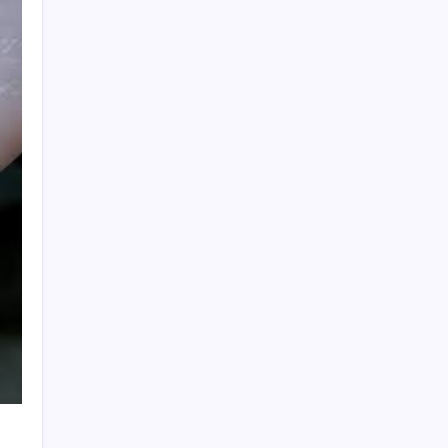
Bahçeli’den dikkat çeken ‘süreç’ mesajı:
‘Çerçeve yasaya tam destek verilmelidir’
YENİ Partili Çakırözer, tutuklu gazeteciler
Yanardağ ve Çağatay’ı ziyaret etti: ‘Basın
özgürlüğünün sağlandığı bir Türkiye’yi
kuracağız!’
Petrolde sular duruldu
İspanya ile İtalya arasında Schengen krizi:
Büyükelçi bakanlığa çağrıldı
Trump: Hamas’ın silahsızlanması
konusunda anlaşmaya varıldı
Apple 2026 3. Çeyrekte Kasasını Doldurdu
Türkiye’de Güneş ve Rüzgar Enerjisi
Zirveye Koşuyor
Erdal Beşikçioğlu kimdir, nereli, kaç
yaşında? Etimesgut Belediye Başkanı Erdal
Beşikçioğlu neden gözaltına alındı?