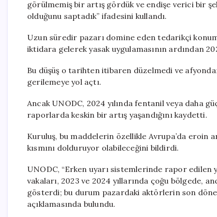
görülmemiş bir artış gördük ve endişe verici bir şek
olduğunu saptadık” ifadesini kullandı.
Uzun süredir pazarı domine eden tedarikçi konumu
iktidara gelerek yasak uygulamasının ardından 2023
Bu düşüş o tarihten itibaren düzelmedi ve afyonda
gerilemeye yol açtı.
Ancak UNODC, 2024 yılında fentanil veya daha güçlü
raporlarda keskin bir artış yaşandığını kaydetti.
Kuruluş, bu maddelerin özellikle Avrupa’da eroin a
kısmını dolduruyor olabileceğini bildirdi.
UNODC, “Erken uyarı sistemlerinde rapor edilen ye
vakaları, 2023 ve 2024 yıllarında çoğu bölgede, an
gösterdi; bu durum pazardaki aktörlerin son dönem
açıklamasında bulundu.