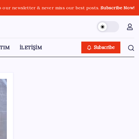
o our newsletter & never miss our best posts.
Subscribe Now!
TIM
İLETİŞİM
Subscribe
SON YAZILAR
CHP’nin butlan MYK’sinden yeni karar: 8 il
başkanlığına atama yapıldı