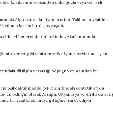
ilde, bazılarının eskisinden daha güçlü veya tehlikeli
ndaki Afganistan’da afyon üretimi, Taliban’ın yeniden
 yılında keskin bir düşüş yaşadı.
n elde edilen eroinin tedarikinde ve kullanımında
 nitazenler gibi yeni sentetik afyon türevlerine ilişkin
rzındaki düşüşün yarattığı boşluğun en azından bir
ni psikoaktif madde (NPS) sınıfındaki sentetik afyon
cak en belirgin olarak Avrupa, Okyanusya ve Afrika’da artı
de bir çeşitlendirmeye gittiğine işaret ediyor”