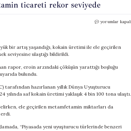
min ticareti rekor seviyede
BM
yorumlar kapal
raporu:
Kokain
ve
metamfetamin
 bir artış yaşandığı, kokain üretimi ile ele geçirilen
ticareti
seviyesine ulaştığı bildirildi.
rekor
seviyede
nan rapor, eroin arzındaki çöküşün yarattığı boşluğu
için
 uyarıda bulundu.
C) tarafından hazırlanan yıllık Dünya Uyuşturucu
4 yılında saf kokain üretimi yaklaşık 4 bin 100 tona ulaştı
 gelirken, ele geçirilen metamfetamin miktarları da
erdi.
amada, “Piyasada yeni uyuşturucu türlerinde benzeri