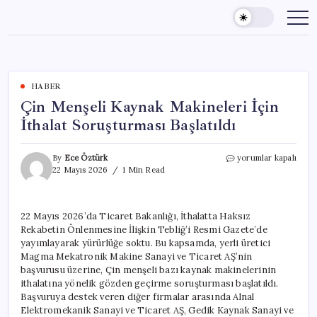
Skip
to
content
HABER
Çin Menşeli Kaynak Makineleri İçin
İthalat Soruşturması Başlatıldı
Çin
By
Ece Öztürk
yorumlar kapalı
Menşeli
22 Mayıs 2026
1 Min Read
Kaynak
Makineleri
İçin
22 Mayıs 2026’da Ticaret Bakanlığı, İthalatta Haksız
İthalat
Rekabetin Önlenmesine İlişkin Tebliğ’i Resmi Gazete’de
Soruşturması
Başlatıldı
yayımlayarak yürürlüğe soktu. Bu kapsamda, yerli üretici
için
Magma Mekatronik Makine Sanayi ve Ticaret AŞ’nin
başvurusu üzerine, Çin menşeli bazı kaynak makinelerinin
ithalatına yönelik gözden geçirme soruşturması başlatıldı.
Başvuruya destek veren diğer firmalar arasında Alnal
Elektromekanik Sanayi ve Ticaret AŞ, Gedik Kaynak Sanayi ve