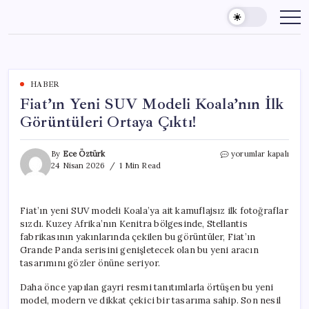
Skip
to
content
HABER
Fiat’ın Yeni SUV Modeli Koala’nın İlk
Görüntüleri Ortaya Çıktı!
Fiat’ın
By
Ece Öztürk
yorumlar kapalı
Yeni
24 Nisan 2026
1 Min Read
SUV
Modeli
Koala’nın
Fiat’ın yeni SUV modeli Koala’ya ait kamuflajsız ilk fotoğraflar
İlk
sızdı. Kuzey Afrika’nın Kenitra bölgesinde, Stellantis
Görüntüleri
Ortaya
fabrikasının yakınlarında çekilen bu görüntüler, Fiat’ın
Çıktı!
Grande Panda serisini genişletecek olan bu yeni aracın
için
tasarımını gözler önüne seriyor.
Daha önce yapılan gayri resmi tanıtımlarla örtüşen bu yeni
model, modern ve dikkat çekici bir tasarıma sahip. Son nesil