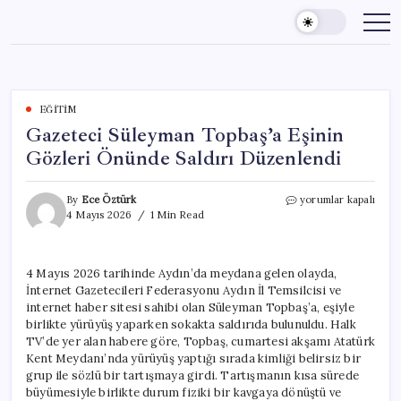
Skip
to
content
EĞITIM
Gazeteci Süleyman Topbaş’a Eşinin
Gözleri Önünde Saldırı Düzenlendi
Gazeteci
By
Ece Öztürk
yorumlar kapalı
Süleyman
4 Mayıs 2026
1 Min Read
Topbaş’a
Eşinin
Gözleri
4 Mayıs 2026 tarihinde Aydın’da meydana gelen olayda,
Önünde
İnternet Gazetecileri Federasyonu Aydın İl Temsilcisi ve
Saldırı
Düzenlendi
internet haber sitesi sahibi olan Süleyman Topbaş’a, eşiyle
için
birlikte yürüyüş yaparken sokakta saldırıda bulunuldu. Halk
TV’de yer alan habere göre, Topbaş, cumartesi akşamı Atatürk
Kent Meydanı’nda yürüyüş yaptığı sırada kimliği belirsiz bir
grup ile sözlü bir tartışmaya girdi. Tartışmanın kısa sürede
büyümesiyle birlikte durum fiziki bir kavgaya dönüştü ve