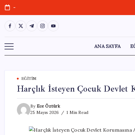
Skip
-
to
content
https://www.facebook.com/
https://twitter.com/
https://t.me/
https://www.instagram.com/
https://youtube.com/
ANA SAYFA
E
EĞITIM
Harçlık İsteyen Çocuk Devlet 
By
Ece Öztürk
25 Mayıs 2026
1 Min Read