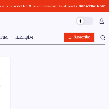
o our newsletter & never miss our best posts.
Subscribe Now!
TIM
İLETİŞİM
Subscribe
ı
SON YAZILAR
CHP’nin butlan MYK’sinden yeni karar: 8 il
başkanlığına atama yapıldı