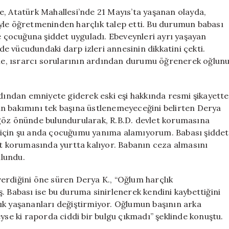
Alındı
e, Atatürk Mahallesi’nde 21 Mayıs’ta yaşanan olayda,
için
eniyle öğretmeninden harçlık talep etti. Bu durumun babası
de çocuğuna şiddet uyguladı. Ebeveynleri ayrı yaşayan
nde vücudundaki darp izleri annesinin dikkatini çekti.
e, ısrarcı sorularının ardından durumu öğrenerek oğlun
ndan emniyete giderek eski eşi hakkında resmi şikayette
ın bakımını tek başına üstlenemeyeceğini belirten Derya
 göz önünde bulundurularak, R.B.D. devlet korumasına
 için şu anda çocuğumu yanıma alamıyorum. Babası şiddet
et korumasında yurtta kalıyor. Babanın ceza almasını
lundu.
 verdiğini öne süren Derya K., “Oğlum harçlık
. Babası ise bu duruma sinirlenerek kendini kaybettiğini
ık yaşananları değiştirmiyor. Oğlumun başının arka
yse ki raporda ciddi bir bulgu çıkmadı” şeklinde konuştu.