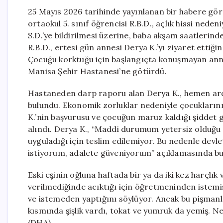
25 Mayıs 2026 tarihinde yayınlanan bir habere gör
ortaokul 5. sınıf öğrencisi R.B.D., açlık hissi ned
S.D.’ye bildirilmesi üzerine, baba akşam saatlerin
R.B.D., ertesi gün annesi Derya K.’yı ziyaret ettiği
Çocuğu korktuğu için başlangıçta konuşmayan ann
Manisa Şehir Hastanesi’ne götürdü.
Hastaneden darp raporu alan Derya K., hemen ardı
bulundu. Ekonomik zorluklar nedeniyle çocukların
K.’nin başvurusu ve çocuğun maruz kaldığı şiddet
alındı. Derya K., “Maddi durumum yetersiz olduğu
uyguladığı için teslim edilemiyor. Bu nedenle devl
istiyorum, adalete güveniyorum” açıklamasında bu
Eski eşinin oğluna haftada bir ya da iki kez harçlık
verilmediğinde acıktığı için öğretmeninden istemiş
ve istemeden yaptığını söylüyor. Ancak bu pişmanl
kısmında şişlik vardı, tokat ve yumruk da yemiş. Ne
(DHA)