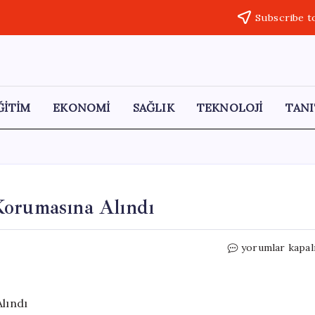
Subscribe t
ĞİTİM
EKONOMİ
SAĞLIK
TEKNOLOJİ
TANI
Korumasına Alındı
Harçlık
yorumlar kapal
İsteyen
Çocuk
Devlet
Korumasına