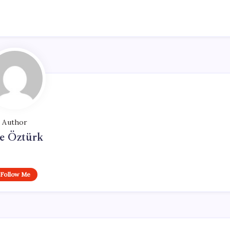
Author
e Öztürk
Follow Me