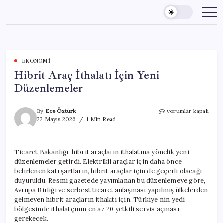
Skip
to
content
EKONOMI
Hibrit Araç İthalatı İçin Yeni
Düzenlemeler
Hibrit
By
Ece Öztürk
yorumlar kapalı
Araç
22 Mayıs 2026
1 Min Read
İthalatı
İçin
Yeni
Ticaret Bakanlığı, hibrit araçların ithalatına yönelik yeni
Düzenlemeler
düzenlemeler getirdi. Elektrikli araçlar için daha önce
için
belirlenen katı şartların, hibrit araçlar için de geçerli olacağı
duyuruldu. Resmi gazetede yayımlanan bu düzenlemeye göre,
Avrupa Birliği ve serbest ticaret anlaşması yapılmış ülkelerden
gelmeyen hibrit araçların ithalatı için, Türkiye’nin yedi
bölgesinde ithalatçının en az 20 yetkili servis açması
gerekecek.