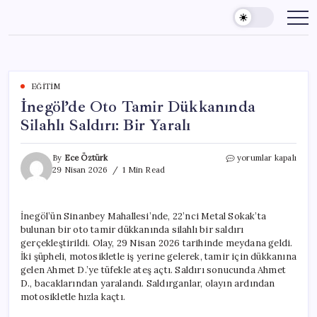
Skip
to
content
EĞITIM
İnegöl’de Oto Tamir Dükkanında
Silahlı Saldırı: Bir Yaralı
İnegöl’de
By
Ece Öztürk
yorumlar kapalı
Oto
29 Nisan 2026
1 Min Read
Tamir
Dükkanında
Silahlı
İnegöl’ün Sinanbey Mahallesi’nde, 22’nci Metal Sokak’ta
Saldırı:
bulunan bir oto tamir dükkanında silahlı bir saldırı
Bir
Yaralı
gerçekleştirildi. Olay, 29 Nisan 2026 tarihinde meydana geldi.
için
İki şüpheli, motosikletle iş yerine gelerek, tamir için dükkanına
gelen Ahmet D.’ye tüfekle ateş açtı. Saldırı sonucunda Ahmet
D., bacaklarından yaralandı. Saldırganlar, olayın ardından
motosikletle hızla kaçtı.