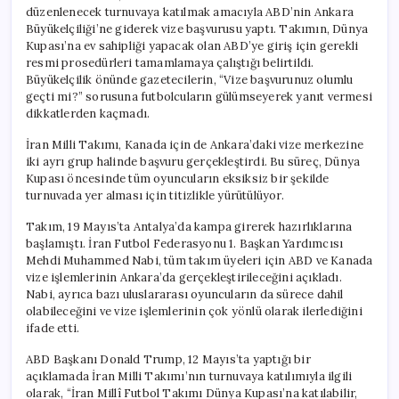
için
düzenlenecek turnuvaya katılmak amacıyla ABD’nin Ankara
Büyükelçiliği’ne giderek vize başvurusu yaptı. Takımın, Dünya
Kupası’na ev sahipliği yapacak olan ABD’ye giriş için gerekli
resmi prosedürleri tamamlamaya çalıştığı belirtildi.
Büyükelçilik önünde gazetecilerin, “Vize başvurunuz olumlu
geçti mi?” sorusuna futbolcuların gülümseyerek yanıt vermesi
dikkatlerden kaçmadı.
İran Milli Takımı, Kanada için de Ankara’daki vize merkezine
iki ayrı grup halinde başvuru gerçekleştirdi. Bu süreç, Dünya
Kupası öncesinde tüm oyuncuların eksiksiz bir şekilde
turnuvada yer alması için titizlikle yürütülüyor.
Takım, 19 Mayıs’ta Antalya’da kampa girerek hazırlıklarına
başlamıştı. İran Futbol Federasyonu 1. Başkan Yardımcısı
Mehdi Muhammed Nabi, tüm takım üyeleri için ABD ve Kanada
vize işlemlerinin Ankara’da gerçekleştirileceğini açıkladı.
Nabi, ayrıca bazı uluslararası oyuncuların da sürece dahil
olabileceğini ve vize işlemlerinin çok yönlü olarak ilerlediğini
ifade etti.
ABD Başkanı Donald Trump, 12 Mayıs’ta yaptığı bir
açıklamada İran Milli Takımı’nın turnuvaya katılımıyla ilgili
olarak, “İran Millî Futbol Takımı Dünya Kupası’na katılabilir,