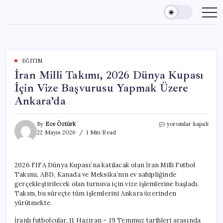
Skip
to
content
EĞITIM
İran Milli Takımı, 2026 Dünya Kupası
İçin Vize Başvurusu Yapmak Üzere
Ankara’da
İran
By
Ece Öztürk
yorumlar kapalı
Milli
22 Mayıs 2026
1 Min Read
Takımı,
2026
Dünya
2026 FIFA Dünya Kupası’na katılacak olan İran Milli Futbol
Kupası
Takımı, ABD, Kanada ve Meksika’nın ev sahipliğinde
İçin
Vize
gerçekleştirilecek olan turnuva için vize işlemlerine başladı.
Başvurusu
Takım, bu süreçte tüm işlemlerini Ankara üzerinden
Yapmak
yürütmekte.
Üzere
Ankara’da
İranlı futbolcular, 11 Haziran – 19 Temmuz tarihleri arasında