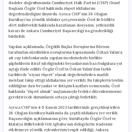
ifadeler doğrultusunda Cumhuriyet Halk Partisi (CHP) Genel
Ankara’ya
Başkanı Özgür Özel hakkında rüşvet iddialarını
İletildi
değerlendirdiğini duyurdu. Ayrıca CHP’nin 38. Olağan
için
Kurultayı’na yönelik iddialar çerçevesinde Özel ile birlikte
dört milletvekili hakkında hazırlanan dosyanın, yetkisizlik
kararı ile Ankara Cumhuriyet Başsavcılığı’na gönderildiği
bildirildi.
Yapılan açıklamada, Örgütlü Suçlar Soruşturma Bürosu
tarafından sürdürülen soruşturma kapsamında Özkan Yalım’a
ait cep telefonlarında yapılan incelemelerle birlikte
şüphelilerin itiraf niteliğindeki beyanlarının bazı bulgulara yol
açtığı ifade edildi. Özgür Özel’in Özkan Yalım’dan farklı
tarihlerde “siyasi rüşvet” olarak değerlendirilen maddi
menfaat talep ettiği iddialarına yer verildi. Bu taleplerin teslim
edildiğine dair beyanlar ve iletişim kayıtları sonucunda, Özel
hakkında “rüşvet almak” suçlamasıyla fezleke düzenlenmesini
gerektirecek durumların ortaya çıktığı belirtildi.
Ayrıca CHP’nin 4-5 Kasım 2023 tarihlerinde gerçekleştirilen
38. Olağan Kurultayı hakkında da çeşitli iddialara yer verildi.
Başsavcılığın açıklamasına göre, kurultayda Özgür Özel ve
Malatya Milletvekili Veli Ağbaba’nın delegelerin iradesini
etkilemeye yönelik eylemlerinin tespit edildiği, Ankara