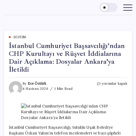
Skip
to
content
EĞITIM
İstanbul Cumhuriyet Başsavcılığı’ndan
CHP Kurultayı ve Rüşvet İddialarına
Dair Açıklama: Dosyalar Ankara’ya
İletildi
İstanbul
By
Ece Öztürk
yorumlar kapalı
Cumhuriyet
4 Haziran 2026
1 Min Read
Başsavcılığı’ndan
CHP
Kurultayı
ve
Rüşvet
İddialarına
Dair
İstanbul Cumhuriyet Başsavcılığı, tutuklu Uşak Belediye
Açıklama:
Başkanı Özkan Yalım’ın telefon incelemeleri ve bazı şüpheli
Dosyalar