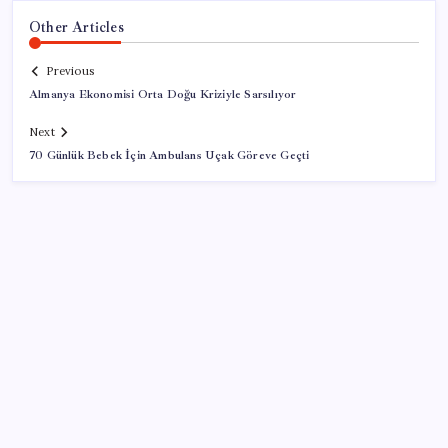
Other Articles
Previous
Almanya Ekonomisi Orta Doğu Kriziyle Sarsılıyor
Next
70 Günlük Bebek İçin Ambulans Uçak Göreve Geçti
SON YAZILAR
Artık çalışan primi tazminata yansıyacak