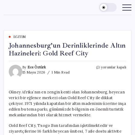
Skip
to
content
EĞITIM
Johannesburg’un Derinliklerinde Altın
Hazineleri: Gold Reef City
Johannesburg’un
By
Ece Öztürk
yorumlar kapalı
Derinliklerinde
15 Mayıs 2026
1 Min Read
Altın
Hazineleri:
Gold
Güney Afrika’nın en zengin kenti olan Johannesburg, heyecan
Reef
verici bir eğlence merkezi olan Gold Reef City ile dikkat
City
için
çekiyor. 1971 yılında kapatılan bir altın madeninin üzerine inşa
edilen bu tema parkı, günümüzde bölgenin en önemli turistik
mekanlarından biri olarak hizmet vermekte.
Gold Reef City, Tsogo Sun tarafından işletilmektedir ve
ziyaretçilerine 16 farklı heyecan ünitesi, 7 aile dostu aktivite