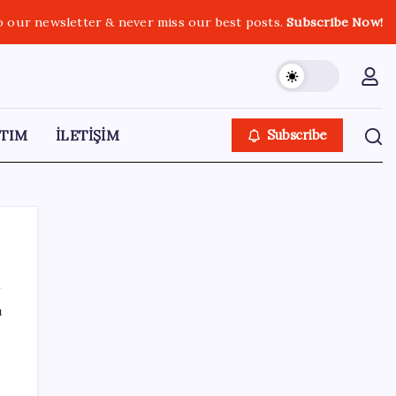
o our newsletter & never miss our best posts.
Subscribe Now!
TIM
İLETİŞİM
Subscribe
ı
SON YAZILAR
Artık çalışan primi tazminata yansıyacak