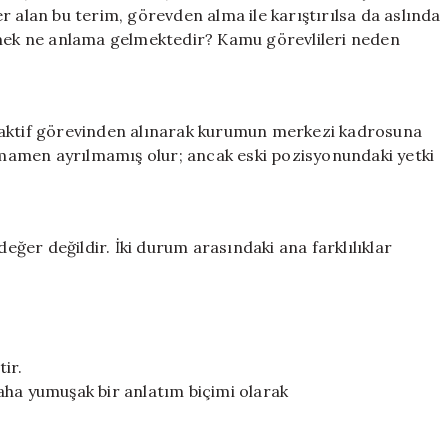
ve
r alan bu terim, görevden alma ile karıştırılsa da aslında
Nedenleri
lmek ne anlama gelmektedir? Kamu görevlileri neden
için
 aktif görevinden alınarak kurumun merkezi kadrosuna
mamen ayrılmamış olur; ancak eski pozisyonundaki yetki
er değildir. İki durum arasındaki ana farklılıklar
tir.
aha yumuşak bir anlatım biçimi olarak