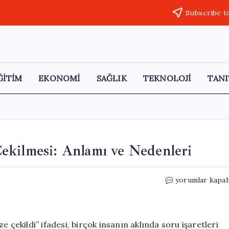
Subscribe t
ĞİTİM
EKONOMİ
SAĞLIK
TEKNOLOJİ
TANI
ekilmesi: Anlamı ve Nedenleri
Kamu
yorumlar kapal
Görevlilerinin
Merkeze
Çekilmesi:
Anlamı
ekildi” ifadesi, birçok insanın aklında soru işaretleri