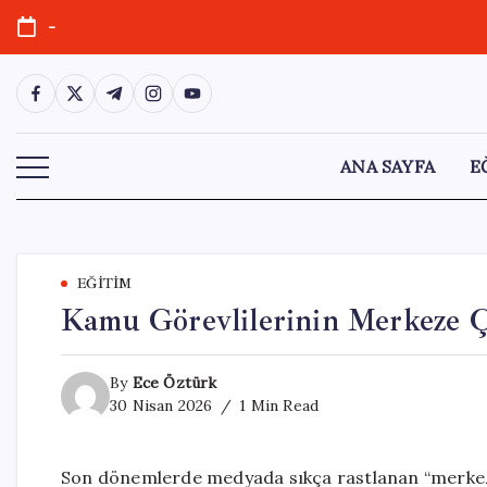
Skip
-
to
content
https://www.facebook.com/
https://twitter.com/
https://t.me/
https://www.instagram.com/
https://youtube.com/
ANA SAYFA
E
EĞITIM
Kamu Görevlilerinin Merkeze Ç
By
Ece Öztürk
30 Nisan 2026
1 Min Read
Son dönemlerde medyada sıkça rastlanan “merkeze ç