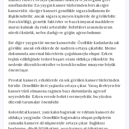
sınıflandırılır. En yaygın kanser türlerinden biri akciğer
kanseridir. Akciğer kanseri genellikle sigara kullanımı ile
ilişkilendirilir, ancak sigara içmeyen kişilerde de görülebilir.
Hava kirliliği, genetik faktörler ve bazı kimyasal maddelere
maruz kalmak da riski artırabilir. Belirtileri arasında uzun
süreli öksürük, nefes darlığı ve göğüs ağrısı bulunur.
Bir diğer yaygın tür meme kanseridir. Özellikle kadınlarda sık
görülür, ancak erkeklerde de nadiren ortaya çıkabilir. Meme
dokusunda anormal hücrelerin çoğalmasıyla oluşur. Erken
teşhis edildiğinde tedavi başarı oranı oldukça yüksektir. Bu
nedenle düzenli kontroller ve kendi kendine muayene büyük
önem taşır.
Prostat kanseri, erkeklerde en sık görülen kanser türlerinden
biridir. Genellikle ileri yaşlarda ortaya çıkar. Yavaş ilerleyen bir
kanser türü olmasına rağmen bazı durumlarda agresif
seyredebilir. Erken evrede belirti vermeyebilir, bu yüzden
düzenli taramalar önemlidir.
Kolorektal kanser, yani kalın bağırsak ve rektum kanseri de
oldukça yaygındır. Genellikle bağırsakta oluşan poliplerin
zamanla kansere dönüşmesiyle ortaya çıkar. Sağlıksız
beslenme, düşük lif tüketimi, aşırı kırmızı et tüketimi ve