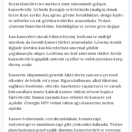
Beyin tümörleri ise merkezi sinir sisteminde gelişen
kanserlerdir. İyi huylu (benign) ve kötü huylu (malign) olmak
üzere ikiye ayrılır. Baş ağrısı, görme bozuklukları, denge kaybı
ve nöbetler en sık görülen belirtiler arasındadır. Tedavi
yöntemi tümörün türüne, büyüklüğüne ve yerine göre değişir.
Kan kanserleri olarak bilinen lösemi, lenfoma ve multipl
miyelom da önemli kanser türleri arasındadır. Lösemi, kemik
iliğinde üretilen kan hücrelerinin anormal şekilde
çoğalmasıyla oluşur. Lenfoma ise lenf sistemini etkiler. Bu tür
kanserlerde bağışıklık sistemi zayıflar ve enfeksiyonlara karşı
direnç azalır.
Kanserin oluşumunda genetik faktörlerin yanı sıra çevresel
etkenler de büyük rol oynar. Sigara kullanımı, alkol tüketimi,
sağlıksız beslenme, obezite, hareketsiz yaşam tarzı ve zararlı
kimyasallara maruz kalmak kanser riskini artıran başlıca
faktörlerdir. Bunun yanında bazı virüsler de kansere yol
açabilir. Örneğin HPV virüsü rahim ağzı kanserine neden
olabilir.
Kanser tedavisinde cerrahi müdahale, kemoterapi,
radyoterapi ve immünoterapi gibi yöntemler kullanılır. Tedavi
planı hastanın genel sağlık durumu, kanserin türü ve evresine