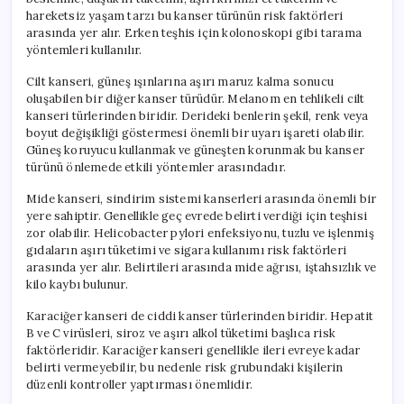
hareketsiz yaşam tarzı bu kanser türünün risk faktörleri
arasında yer alır. Erken teşhis için kolonoskopi gibi tarama
yöntemleri kullanılır.
Cilt kanseri, güneş ışınlarına aşırı maruz kalma sonucu
oluşabilen bir diğer kanser türüdür. Melanom en tehlikeli cilt
kanseri türlerinden biridir. Derideki benlerin şekil, renk veya
boyut değişikliği göstermesi önemli bir uyarı işareti olabilir.
Güneş koruyucu kullanmak ve güneşten korunmak bu kanser
türünü önlemede etkili yöntemler arasındadır.
Mide kanseri, sindirim sistemi kanserleri arasında önemli bir
yere sahiptir. Genellikle geç evrede belirti verdiği için teşhisi
zor olabilir. Helicobacter pylori enfeksiyonu, tuzlu ve işlenmiş
gıdaların aşırı tüketimi ve sigara kullanımı risk faktörleri
arasında yer alır. Belirtileri arasında mide ağrısı, iştahsızlık ve
kilo kaybı bulunur.
Karaciğer kanseri de ciddi kanser türlerinden biridir. Hepatit
B ve C virüsleri, siroz ve aşırı alkol tüketimi başlıca risk
faktörleridir. Karaciğer kanseri genellikle ileri evreye kadar
belirti vermeyebilir, bu nedenle risk grubundaki kişilerin
düzenli kontroller yaptırması önemlidir.