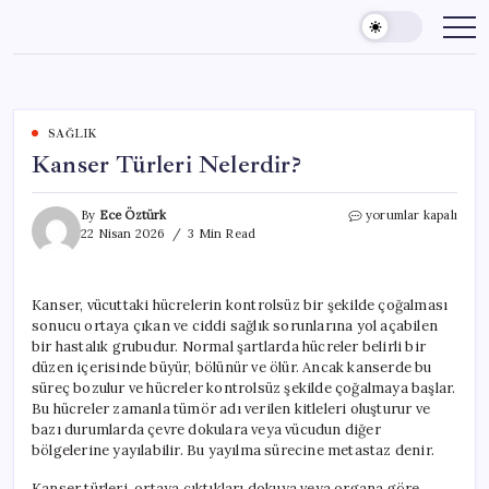
Skip
to
content
SAĞLIK
Kanser Türleri Nelerdir?
Kanser
By
Ece Öztürk
yorumlar kapalı
Türleri
22 Nisan 2026
3 Min Read
Nelerdir?
için
Kanser, vücuttaki hücrelerin kontrolsüz bir şekilde çoğalması
sonucu ortaya çıkan ve ciddi sağlık sorunlarına yol açabilen
bir hastalık grubudur. Normal şartlarda hücreler belirli bir
düzen içerisinde büyür, bölünür ve ölür. Ancak kanserde bu
süreç bozulur ve hücreler kontrolsüz şekilde çoğalmaya başlar.
Bu hücreler zamanla tümör adı verilen kitleleri oluşturur ve
bazı durumlarda çevre dokulara veya vücudun diğer
bölgelerine yayılabilir. Bu yayılma sürecine metastaz denir.
Kanser türleri, ortaya çıktıkları dokuya veya organa göre