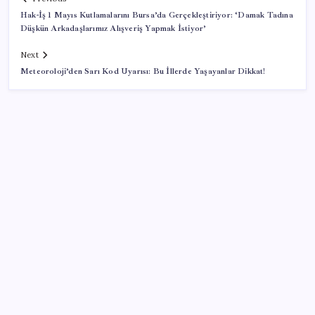
Hak-İş 1 Mayıs Kutlamalarını Bursa’da Gerçekleştiriyor: ‘Damak Tadına
Düşkün Arkadaşlarımız Alışveriş Yapmak İstiyor’
Next
Meteoroloji’den Sarı Kod Uyarısı: Bu İllerde Yaşayanlar Dikkat!
SON YAZILAR
Artık çalışan primi tazminata yansıyacak
ABD, İran-Umman anlaşması sonrası ablukayı
kaldıracak