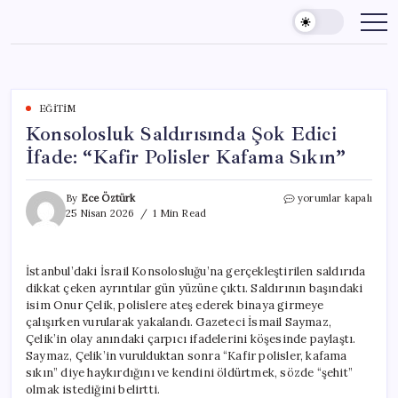
Skip
to
content
EĞITIM
Konsolosluk Saldırısında Şok Edici
İfade: “Kafir Polisler Kafama Sıkın”
Konsolosluk
By
Ece Öztürk
yorumlar kapalı
Saldırısında
25 Nisan 2026
1 Min Read
Şok
Edici
İfade:
İstanbul’daki İsrail Konsolosluğu’na gerçekleştirilen saldırıda
“Kafir
dikkat çeken ayrıntılar gün yüzüne çıktı. Saldırının başındaki
Polisler
Kafama
isim Onur Çelik, polislere ateş ederek binaya girmeye
Sıkın”
çalışırken vurularak yakalandı. Gazeteci İsmail Saymaz,
için
Çelik’in olay anındaki çarpıcı ifadelerini köşesinde paylaştı.
Saymaz, Çelik’in vurulduktan sonra “Kafir polisler, kafama
sıkın” diye haykırdığını ve kendini öldürtmek, sözde “şehit”
olmak istediğini belirtti.