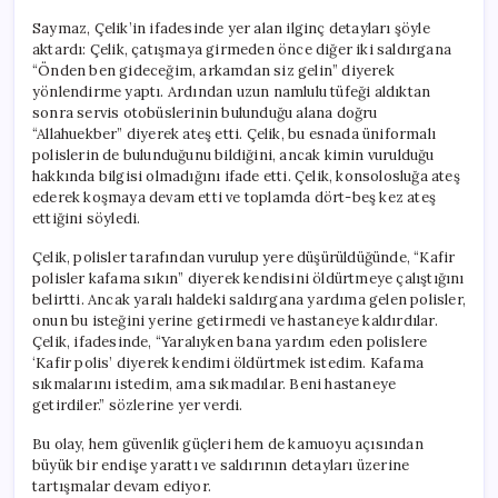
Saymaz, Çelik’in ifadesinde yer alan ilginç detayları şöyle
aktardı: Çelik, çatışmaya girmeden önce diğer iki saldırgana
“Önden ben gideceğim, arkamdan siz gelin” diyerek
yönlendirme yaptı. Ardından uzun namlulu tüfeği aldıktan
sonra servis otobüslerinin bulunduğu alana doğru
“Allahuekber” diyerek ateş etti. Çelik, bu esnada üniformalı
polislerin de bulunduğunu bildiğini, ancak kimin vurulduğu
hakkında bilgisi olmadığını ifade etti. Çelik, konsolosluğa ateş
ederek koşmaya devam etti ve toplamda dört-beş kez ateş
ettiğini söyledi.
Çelik, polisler tarafından vurulup yere düşürüldüğünde, “Kafir
polisler kafama sıkın” diyerek kendisini öldürtmeye çalıştığını
belirtti. Ancak yaralı haldeki saldırgana yardıma gelen polisler,
onun bu isteğini yerine getirmedi ve hastaneye kaldırdılar.
Çelik, ifadesinde, “Yaralıyken bana yardım eden polislere
‘Kafir polis’ diyerek kendimi öldürtmek istedim. Kafama
sıkmalarını istedim, ama sıkmadılar. Beni hastaneye
getirdiler.” sözlerine yer verdi.
Bu olay, hem güvenlik güçleri hem de kamuoyu açısından
büyük bir endişe yarattı ve saldırının detayları üzerine
tartışmalar devam ediyor.