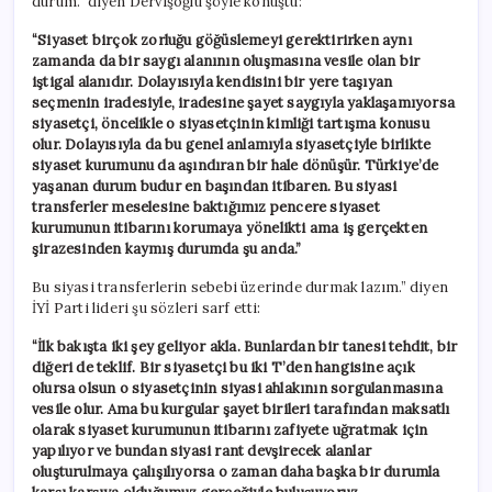
durum.” diyen Dervişoğlu şöyle konuştu:
“Siyaset birçok zorluğu göğüslemeyi gerektirirken aynı
zamanda da bir saygı alanının oluşmasına vesile olan bir
iştigal alanıdır. Dolayısıyla kendisini bir yere taşıyan
seçmenin iradesiyle, iradesine şayet saygıyla yaklaşamıyorsa
siyasetçi, öncelikle o siyasetçinin kimliği tartışma konusu
olur. Dolayısıyla da bu genel anlamıyla siyasetçiyle birlikte
siyaset kurumunu da aşındıran bir hale dönüşür. Türkiye’de
yaşanan durum budur en başından itibaren. Bu siyasi
transferler meselesine baktığımız pencere siyaset
kurumunun itibarını korumaya yönelikti ama iş gerçekten
şirazesinden kaymış durumda şu anda.”
Bu siyasi transferlerin sebebi üzerinde durmak lazım.” diyen
İYİ Parti lideri şu sözleri sarf etti:
“İlk bakışta iki şey geliyor akla. Bunlardan bir tanesi tehdit, bir
diğeri de teklif. Bir siyasetçi bu iki T’den hangisine açık
olursa olsun o siyasetçinin siyasi ahlakının sorgulanmasına
vesile olur. Ama bu kurgular şayet birileri tarafından maksatlı
olarak siyaset kurumunun itibarını zafiyete uğratmak için
yapılıyor ve bundan siyasi rant devşirecek alanlar
oluşturulmaya çalışılıyorsa o zaman daha başka bir durumla