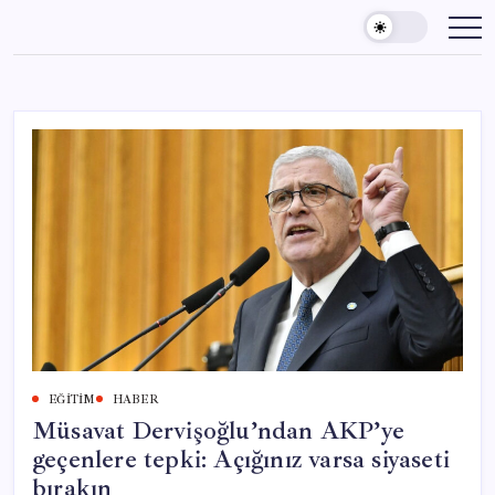
Skip
to
content
EĞITIM
HABER
Müsavat Dervişoğlu’ndan AKP’ye
geçenlere tepki: Açığınız varsa siyaseti
bırakın