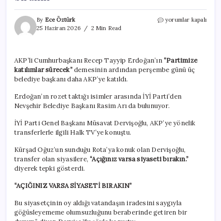
Müsavat
By
Ece Öztürk
yorumlar kapalı
Dervişoğlu’ndan
25 Haziran 2026
2 Min Read
AKP’ye
geçenlere
tepki:
AKP’li Cumhurbaşkanı Recep Tayyip Erdoğan’ın
“Partimize
Açığınız
katılımlar sürecek”
demesinin ardından perşembe günü üç
varsa
siyaseti
belediye başkanı daha AKP’ye katıldı.
bırakın
için
Erdoğan’ın rozet taktığı isimler arasında İYİ Parti’den
Nevşehir Belediye Başkanı Rasim Arı da bulunuyor.
İYİ Parti Genel Başkanı Müsavat Dervişoğlu, AKP’ye yönelik
transferlerle ilgili Halk TV’ye konuştu.
Kürşad Oğuz’un sunduğu Rota’ya konuk olan Dervişoğlu,
transfer olan siyasilere,
“Açığınız varsa siyaseti bırakın.”
diyerek tepki gösterdi.
“AÇIĞINIZ VARSA SİYASETİ BIRAKIN”
Bu siyasetçinin oy aldığı vatandaşın iradesini saygıyla
göğüsleyememe olumsuzluğunu beraberinde getiren bir