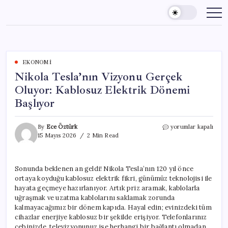
Skip
to
content
EKONOMI
Nikola Tesla’nın Vizyonu Gerçek
Oluyor: Kablosuz Elektrik Dönemi
Başlıyor
Nikola
By
Ece Öztürk
yorumlar kapalı
Tesla’nın
15 Mayıs 2026
2 Min Read
Vizyonu
Gerçek
Oluyor:
Sonunda beklenen an geldi! Nikola Tesla’nın 120 yıl önce
Kablosuz
ortaya koyduğu kablosuz elektrik fikri, günümüz teknolojisi ile
Elektrik
Dönemi
hayata geçmeye hazırlanıyor. Artık priz aramak, kablolarla
Başlıyor
uğraşmak ve uzatma kablolarını saklamak zorunda
için
kalmayacağımız bir dönem kapıda. Hayal edin; evinizdeki tüm
cihazlar enerjiye kablosuz bir şekilde erişiyor. Telefonlarınız
cebinizde, televizyonunuz ise herhangi bir bağlantı olmadan