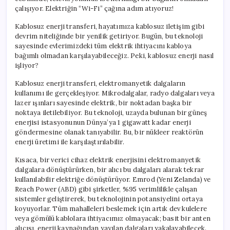
çalışıyor. Elektriğin “Wi-Fi” çağına adım atıyoruz!
Kablosuz enerji transferi, hayatımıza kablosuz iletişim gibi
devrim niteliğinde bir yenilik getiriyor. Bugün, bu teknoloji
sayesinde evlerimizdeki tüm elektrik ihtiyacını kabloya
bağımlı olmadan karşılayabileceğiz. Peki, kablosuz enerji nasıl
işliyor?
Kablosuz enerji transferi, elektromanyetik dalgaların
kullanımı ile gerçekleşiyor. Mikrodalgalar, radyo dalgaları veya
lazer ışınları sayesinde elektrik, bir noktadan başka bir
noktaya iletilebiliyor. Bu teknoloji, uzayda bulunan bir güneş
enerjisi istasyonunun Dünya’ya 1 gigawatt kadar enerji
göndermesine olanak tanıyabilir. Bu, bir nükleer reaktörün
enerji üretimi ile karşılaştırılabilir.
Kısaca, bir verici cihaz elektrik enerjisini elektromanyetik
dalgalara dönüştürürken, bir alıcı bu dalgaları alarak tekrar
kullanılabilir elektriğe dönüştürüyor. Emrod (Yeni Zelanda) ve
Reach Power (ABD) gibi şirketler, %95 verimlilikle çalışan
sistemler geliştirerek, bu teknolojinin potansiyelini ortaya
koyuyorlar. Tüm mahalleleri beslemek için artık dev kulelere
veya gömülü kablolara ihtiyacımız olmayacak; basit bir anten
alıcısı, enerji kaynağından yayılan dalgaları yakalayabilecek.