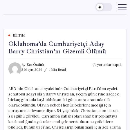
Skip
to
content
EĞITIM
Oklahoma’da Cumhuriyetçi Aday
Barry Christian’ın Gizemli Ölümü
Oklahoma’da
By
Ece Öztürk
yorumlar kapalı
Cumhuriyetçi
2 Mayıs 2026
1 Min Read
Aday
Barry
Christian’ın
ABD’nin Oklahoma eyaletinde Cumhuriyetçi Parti’den eyalet
Gizemli
senatosu adayı olan Barry Christian, seçim günlerine sadece
Ölümü
için
birkaç gün kala kaybolduktan iki gün sonra aracında ölü
olarak bulundu. Olayın sebebi henüz belirlenemediği için
soruşturma devam ediyor. 54 yaşındaki Christian, son olarak
salı günü görüldü. Çarşamba sabahı planlanan bir toplantıya
katılmadığında yakınları endişelenerek durumu yetkililere
bildirdi. Bunun üzerine, Christian’ın bulunması için acil arama