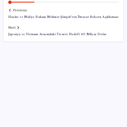
Previous
Hazine ve Maliye Bakanı Mehmet Şimşek’ten İhracat Rekoru Açıklaması
Next
Japonya ve Vietnam Arasındaki Ticaret Hedefi: 60 Milyar Dolar
SON YAZILAR
CHP’nin butlan MYK’sinden yeni karar: 8 il
başkanlığına atama yapıldı
Bahçeli’den dikkat çeken ‘süreç’ mesajı: ‘Çerçeve