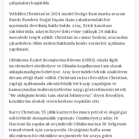
çalışmaları başlatıldı.
Yetkililer,Christian’ın 2024 model Dodge Ram marka aracını
Sandy Sanders Doğal Yaşam Alanı yakınlarındaki bir
uçurumda devrilmiş halde buldu. Araç, Erick kasabası
yakınlarında, adayın Sayre’deki evine yaklaşık 20 dakika
mesafede tespit edildi. Christian’ın cansız bedeni, aracından
çıkarılırken ölüm nedeni hakkında henüz resmi bir açıklama
yapılmadı.
Oklahoma Eyalet Soruşturma Bürosu (OSBI), olayla ilgili
incelemeleri sürdürüyor ve ölümün koşullarının tam olarak
anlaşılamadığını belirtiyor. Araç üzerindeki teknik analizlerin
devam ettiği ifade edildi. Christian’ın kızı Brooklyn Christian,
yaptığı açıklamada ailenin büyük bir kayıp yaşadığını ve
kamuoyundan mahremiyetlerine saygı gösterilmesini istedi.
“Ne olduğunu henüz tam olarak bilmiyoruz” diyen Brooklyn,
kendilerine destek veren herkese teşekkür etti.
Barry Christian, 35 yıllık kariyeri boyunca petrol ve doğal gaz
sektöründe danışmanlık yapmıştı. Cumhuriyetçi aday, 16
Haziran’da yapılacak seçimlerde Oklahoma’nın 38. bölgesini
temsil etmek için yarışıyordu. Geçtiğimiz hafta sonu
düzenlenen bir etkinlikte seçmenlerle bir araya gelen