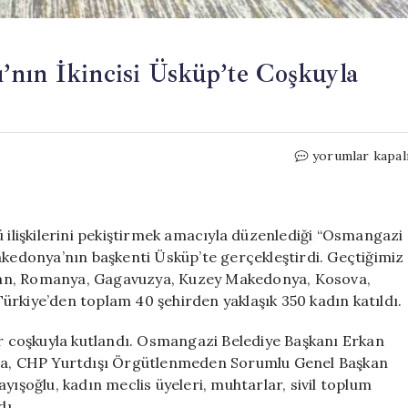
’nın İkincisi Üsküp’te Coşkuyla
Osmangazi
yorumlar kapal
Kardeşler
Buluşması’nın
İkincisi
Üsküp’te
ü ilişkilerini pekiştirmek amacıyla düzenlediği “Osmangazi
Coşkuyla
akedonya’nın başkenti Üsküp’te gerçekleştirdi. Geçtiğimiz
Gerçekleşti
istan, Romanya, Gagavuzya, Kuzey Makedonya, Kosova,
için
ürkiye’den toplam 40 şehirden yaklaşık 350 kadın katıldı.
 coşkuyla kutlandı. Osmangazi Belediye Başkanı Erkan
rama, CHP Yurtdışı Örgütlenmeden Sorumlu Genel Başkan
yışoğlu, kadın meclis üyeleri, muhtarlar, sivil toplum
dı.