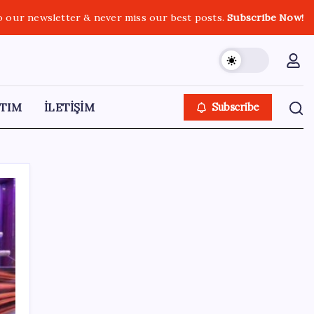
o our newsletter & never miss our best posts.
Subscribe Now!
TIM
İLETİŞİM
Subscribe
SON YAZILAR
CHP’nin butlan MYK’sinden yeni karar: 8 il
başkanlığına atama yapıldı