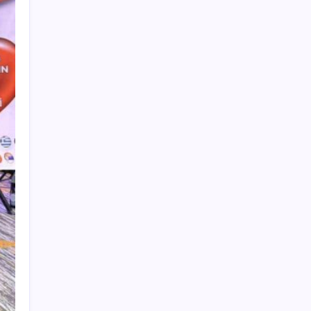
Bahçeli’den dikkat çeken ‘süreç’ mesajı:
‘Çerçeve yasaya tam destek verilmelidir’
YENİ Partili Çakırözer, tutuklu gazeteciler
Yanardağ ve Çağatay’ı ziyaret etti: ‘Basın
özgürlüğünün sağlandığı bir Türkiye’yi
kuracağız!’
Petrolde sular duruldu
İspanya ile İtalya arasında Schengen krizi:
Büyükelçi bakanlığa çağrıldı
Trump: Hamas’ın silahsızlanması
konusunda anlaşmaya varıldı
Apple 2026 3. Çeyrekte Kasasını Doldurdu
Türkiye’de Güneş ve Rüzgar Enerjisi
Zirveye Koşuyor
Erdal Beşikçioğlu kimdir, nereli, kaç
yaşında? Etimesgut Belediye Başkanı Erdal
Beşikçioğlu neden gözaltına alındı?