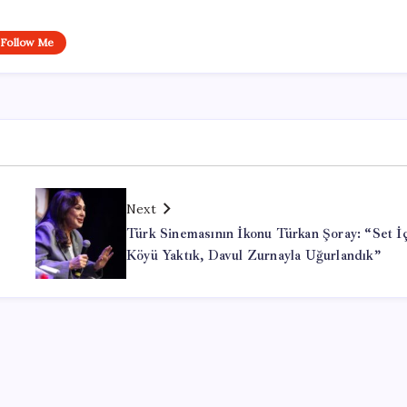
Follow Me
Next
Türk Sinemasının İkonu Türkan Şoray: “Set İ
Köyü Yaktık, Davul Zurnayla Uğurlandık”