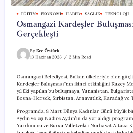
EĞITIM
EKONOMI
HABER
SAĞLIK
TEKNOLOJI
Osmangazi Kardeşler Buluşması
Gerçekleşti
By
Ece Öztürk
13 Haziran 2026
2 Min Read
Osmangazi Belediyesi, Balkan ülkeleriyle olan güçl
Kardeşler Buluşması”nın ikinci etkinliğini Kuzey M
yıl ilki yapılan bu buluşmaya, Yunanistan, Bulgar
Bosna-Hersek, Sırbistan, Arnavutluk, Karadağ ve T
Programda, 8 Mart Dünya Kadınlar Günü büyük bir
Aydın ve eşi Nadire Aydın’ın da yer aldığı prog
Yardımcısı ve Bursa Milletvekili Nurhayat Altaca Ka
kuruluşu temsilcileri ve belediye müdürleri de katıl