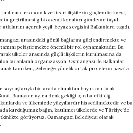
rtırılması, ekonomik ve ticari ilişkilerin güçlendirilmesi,
ata geçirilmesi gibi önemli konuları gündeme taşıdı.
 atkılarını açarak yeşil-beyaz sevgisini Balkanlara taşıdı.
smangazi arasındaki gönül bağlarını güçlendirmekte ve
 ortamını pekiştirmekte önemli bir rol oynamaktadır. Bu
rak ülkeler arasında güçlü ilişkilerin kurulmasına da
rilen bu anlamlı organizasyon, Osmangazi ile Balkanlar
 olanak tanırken, geleceğe yönelik ortak projelerin hayata
e soydaşlarıyla bir arada olmaktan büyük mutluluk
nü, Ramazan ayına denk geldiği için bu etkinliği
kanlarda ve ülkemizde yüzyıllardır hissedilmektedir ve bu
da kurduğumuz bağın, katılımcı ülkelerde ve Türkiye’de
k etkinlikte görüyoruz. Osmangazi Belediyesi olarak
.