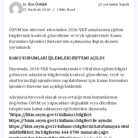
ÖSYM
By
Ece Öztürk
yorumlar kapalı
duyurdu:
23 Haziran 2026
1 Min Read
Eğitim
bilgisi
güncelleme
ÖSYM’nin internet sitesinden 2026-YKS adaylarının eğitim
süreci
bilgilerinin kontrol, güncelleme ve teyit işlemlerinde Kamu
başladı
için
Kurumları İşlemleri Sistemi’nin açılmasına ilişkin duyuru
yayımlandı.
KAMU KURUMLARI İŞLEMLERİ SİSTEMİ AÇILDI
Duyuruda, 2026-YKS başvurularında e-Okul’dan eğitim bilgisi
gelmeyen adayların bilgilerinin kontrol, güncelleme, teyit ve
okul birinciliği işlemlerinin yapılabilmesi için Kamu Kurumları
İşlemleri Sistemi’nin açıldığı bildirildi.
Adayların bireysel olarak veya ortaöğretim kurumlarının
doğrudan ÖSYM’ye yapacakları değişiklik veya düzeltme
taleplerinin kabul edilmeyeceği belirtilen duyuruda,
“https://kkis.osym.gov.tr kullanıcı bilgileri
https://bmis.osym.gov.tr kullanıcı bilgileri ile aynıdır.
https://kkis.osym.gov.tr kullanıcı bilgilerini hatırlamayan okul
müdürlükleri, bu bilgilerini 444 6796 numaralı çağrı