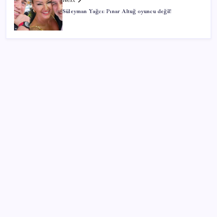
Next
Süleyman Yağcı: Pınar Altuğ oyuncu değil!
SON YAZILAR
ABD, İran-Umman anlaşması sonrası ablukayı
kaldıracak
Altında yükseliş kapıda mı? Uzman isimden ezber
bozan tahmin!
28 ilde CHP’li başkan kalmadı! YENİ Parti’ye geçen
CHP’li belediye başkanı sayısı belli oldu: ‘Ay sonu