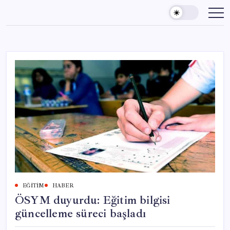
Skip
to
content
EĞITIM
HABER
ÖSYM duyurdu: Eğitim bilgisi
güncelleme süreci başladı