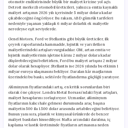
otomotiv endüstrisinde büyük bir maliyet krizine yol açtı.
Detroit merkezli otomobil üreticileri, yalnızca emtia kaynaklı
maliyet artışının 2026 yılı içerisinde 5 milyar dolara kadar
çıkabileceğini öngörüyor. Bu rakam, ABD gümrük tarifeleri
nedeniyle yaşanan yaklaşık 6 milyar dolarlık ek maliyetle
neredeyse eşit seviyelerde.
Genel Motors, Ford ve Stellantis gibi büyük üreticiler, ilk
çeyrek raporlarında hammadde, lojistik ve yarı iletken
maliyetlerindeki artışları vurguladılar. GM, artan emtia ve
lojistik maliyetlerinin işletme kârını 2 milyar dolara kadar
düşürebileceğini belirtirken, Ford bu maliyet artışını 2 milyar
dolar olarak hesaplıyor. Stellantis ise 2026 yılında bu etkinin 1
milyar euroya ulaşmasını bekliyor. Daralan kâr marjlarının
üzerindeki bu baskı, sektörde fiyatlandırma güçlüğü yaratıyor.
Alüminyum fiyatlarındaki artış, en kritik sorunlardan biri
olarak öne çıkıyor. Londra Metal Borsası’ndaki fiyat artışları,
maliyet hesaplarını zorlaştırıyor. Uzmanlar, alüminyum
fiyatlarının kalıcı hale gelmesi durumunda araç başına
maliyetin 500 ila 1.500 dolar arasında artabileceğini belirtiyor.
Bunun yanı sıra, plastik ve kimyasal ürünlerde de benzer
maliyet baskıları hissediliyor. Nafta arzındaki daralma, iç
kaplama ve lastik üretiminde fiyatların artmasına neden