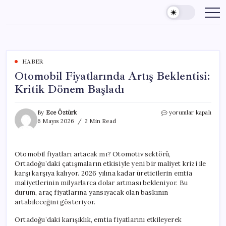
Skip
to
content
HABER
Otomobil Fiyatlarında Artış Beklentisi:
Kritik Dönem Başladı
Otomobil
By
Ece Öztürk
yorumlar kapalı
Fiyatlarında
6 Mayıs 2026
2 Min Read
Artış
Beklentisi:
Kritik
Otomobil fiyatları artacak mı? Otomotiv sektörü,
Dönem
Ortadoğu’daki çatışmaların etkisiyle yeni bir maliyet krizi ile
Başladı
için
karşı karşıya kalıyor. 2026 yılına kadar üreticilerin emtia
maliyetlerinin milyarlarca dolar artması bekleniyor. Bu
durum, araç fiyatlarına yansıyacak olan baskının
artabileceğini gösteriyor.
Ortadoğu’daki karışıklık, emtia fiyatlarını etkileyerek