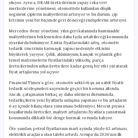
oluyor. Ayrıca, DRAM üreticilerinin yapay zeka veri
merkezlerine yönelmesi, otomotivde kullanılan düşük
segment çiplerin maliyetlerini artırıyor ve bu durum, çip
krizinin yeni bir biçimde geri döneceği endişelerini artırıyor.
Mercedes-Benz yönetimi, yılın geri kalanında hammadde
maliyetlerinin beklenenden daha fazla artabileceği konusunda
uyarılarda bulunuyor. Emtia fiyatlarındaki artış, otomotiv
tedarik zincirinin karmaşık yapısı nedeniyle etkisini
büyüterek yayıyor. Çelik, alüminyum, kauçuk ve plastik gibi
temel malzemelerin fiyatlarındaki yükseliş, parça
üreticilerinden nihai üreticilere kadar geniş bir etki yaratarak
fiyat artışlarına yol açıyor.
Financial Times’a göre, otomotiv sektörü şu an sabit fiyatlı
tedarik sözleşmeleri sayesinde geçici bir koruma altında.
Ancak, çatışmanın birkaç ay daha sürmesi durumunda,
tedarikçilerin yeni fiyatlarla anlaşma yapması ve bu artışların
6 ay içinde bilançolara yansıması bekleniyor. Mevcut piyasa
koşullarında üreticiler, maliyet artışlarını fiyatlara yansıtmak
konusunda dikkatli bir denge kurmak zorunda kalıyor.
Öte yandan, petrol fiyatlarının mart ayında yüzde 63 artması,
elektrikli araçlara olan talebi artırdı. Avrupa’da 2026’nın ilk