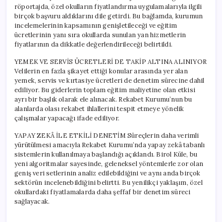
röportajda, özel okulların fiyatlandırma uygulamalarıyla ilgili
birçok başvuru aldıklarını dile getirdi. Bu bağlamda, kurumun
incelemelerinin kapsamının genişletileceği ve eğitim
ücretlerinin yanı sıra okullarda sunulan yan hizmetlerin
fiyatlarının da dikkatle değerlendirileceği belirtildi.
YEMEK VE SERVİS ÜCRETLERİ DE TAKİP ALTINA ALINIYOR
Velilerin en fazla şikayet ettiği konular arasında yer alan
yemek, servis ve kırtasiye ücretleri de denetim sürecine dahil
ediliyor. Bu giderlerin toplam eğitim maliyetine olan etkisi
ayrı bir başlık olarak ele alınacak. Rekabet Kurumu’nun bu
alanlarda olası rekabet ihlallerini tespit etmeye yönelik
çalışmalar yapacağı ifade ediliyor.
YAPAY ZEKÂ İLE ETKİLİ DENETİM Süreçlerin daha verimli
yürütülmesi amacıyla Rekabet Kurumu’nda yapay zekâ tabanlı
sistemlerin kullanılmaya başlandığı açıklandı. Birol Küle, bu
yeni algoritmalar sayesinde, geleneksel yöntemlerle zor olan
geniş veri setlerinin analiz edilebildiğini ve aynı anda birçok
sektörün incelenebildiğini belirtti. Bu yenilikçi yaklaşım, özel
okullardaki fiyatlamalarda daha şeffaf bir denetim süreci
sağlayacak.