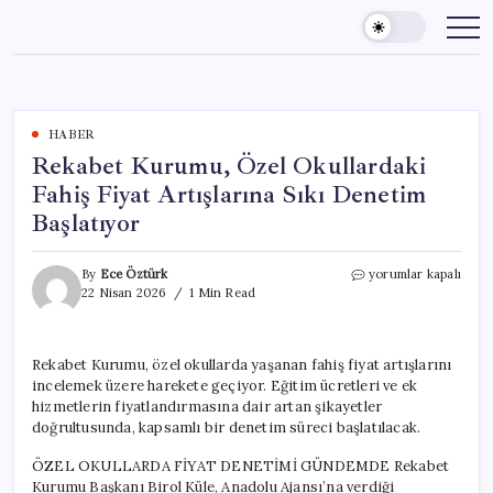
Skip
to
content
HABER
Rekabet Kurumu, Özel Okullardaki
Fahiş Fiyat Artışlarına Sıkı Denetim
Başlatıyor
Rekabet
By
Ece Öztürk
yorumlar kapalı
Kurumu,
22 Nisan 2026
1 Min Read
Özel
Okullardaki
Fahiş
Rekabet Kurumu, özel okullarda yaşanan fahiş fiyat artışlarını
Fiyat
incelemek üzere harekete geçiyor. Eğitim ücretleri ve ek
Artışlarına
Sıkı
hizmetlerin fiyatlandırmasına dair artan şikayetler
Denetim
doğrultusunda, kapsamlı bir denetim süreci başlatılacak.
Başlatıyor
için
ÖZEL OKULLARDA FİYAT DENETİMİ GÜNDEMDE Rekabet
Kurumu Başkanı Birol Küle, Anadolu Ajansı’na verdiği