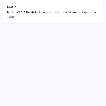
Next
Modada 3-3-3 Kuralı ile 9 Parça ile Sonsuz Kombinasyon Oluşturmanın
Yolları
SON YAZILAR
CHP’nin butlan MYK’sinden yeni karar: 8 il
başkanlığına atama yapıldı
Bahçeli’den dikkat çeken ‘süreç’ mesajı: ‘Çerçeve
yasaya tam destek verilmelidir’
YENİ Partili Çakırözer, tutuklu gazeteciler Yanardağ