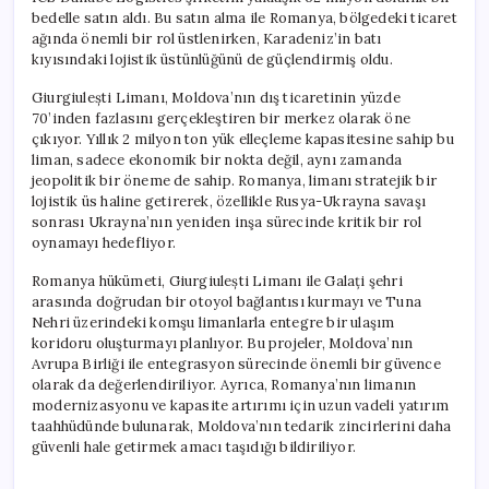
bedelle satın aldı. Bu satın alma ile Romanya, bölgedeki ticaret
ağında önemli bir rol üstlenirken, Karadeniz’in batı
kıyısındaki lojistik üstünlüğünü de güçlendirmiş oldu.
Giurgiulești Limanı, Moldova’nın dış ticaretinin yüzde
70’inden fazlasını gerçekleştiren bir merkez olarak öne
çıkıyor. Yıllık 2 milyon ton yük elleçleme kapasitesine sahip bu
liman, sadece ekonomik bir nokta değil, aynı zamanda
jeopolitik bir öneme de sahip. Romanya, limanı stratejik bir
lojistik üs haline getirerek, özellikle Rusya-Ukrayna savaşı
sonrası Ukrayna’nın yeniden inşa sürecinde kritik bir rol
oynamayı hedefliyor.
Romanya hükümeti, Giurgiulești Limanı ile Galați şehri
arasında doğrudan bir otoyol bağlantısı kurmayı ve Tuna
Nehri üzerindeki komşu limanlarla entegre bir ulaşım
koridoru oluşturmayı planlıyor. Bu projeler, Moldova’nın
Avrupa Birliği ile entegrasyon sürecinde önemli bir güvence
olarak da değerlendiriliyor. Ayrıca, Romanya’nın limanın
modernizasyonu ve kapasite artırımı için uzun vadeli yatırım
taahhüdünde bulunarak, Moldova’nın tedarik zincirlerini daha
güvenli hale getirmek amacı taşıdığı bildiriliyor.