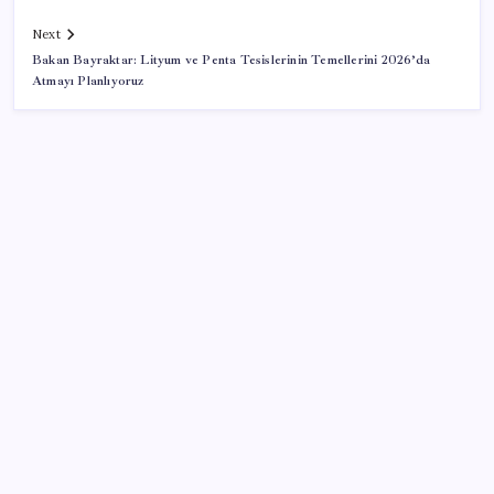
Next
Bakan Bayraktar: Lityum ve Penta Tesislerinin Temellerini 2026’da
Atmayı Planlıyoruz
SON YAZILAR
CHP’nin butlan MYK’sinden yeni karar: 8 il
başkanlığına atama yapıldı
Bahçeli’den dikkat çeken ‘süreç’ mesajı: ‘Çerçeve
yasaya tam destek verilmelidir’
YENİ Partili Çakırözer, tutuklu gazeteciler Yanardağ