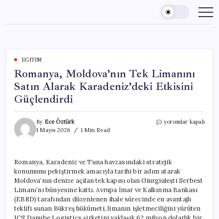
Skip
to
content
EĞITIM
Romanya, Moldova’nın Tek Limanını
Satın Alarak Karadeniz’deki Etkisini
Güçlendirdi
Romanya,
By
Ece Öztürk
yorumlar kapalı
Moldova’nın
1 Mayıs 2026
1 Min Read
Tek
Limanını
Satın
Romanya, Karadeniz ve Tuna havzasındaki stratejik
Alarak
konumunu pekiştirmek amacıyla tarihi bir adım atarak
Karadeniz’deki
Etkisini
Moldova’nın denize açılan tek kapısı olan Giurgiulești Serbest
Güçlendirdi
Limanı’nı bünyesine kattı. Avrupa İmar ve Kalkınma Bankası
için
(EBRD) tarafından düzenlenen ihale sürecinde en avantajlı
teklifi sunan Bükreş hükümeti, limanın işletmeciliğini yürüten
ICS Danube Logistics şirketini yaklaşık 62 milyon dolarlık bir