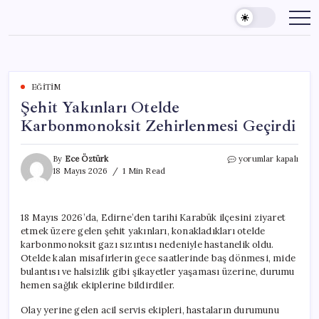
Skip
to
content
EĞITIM
Şehit Yakınları Otelde
Karbonmonoksit Zehirlenmesi Geçirdi
Şehit
By
Ece Öztürk
yorumlar kapalı
Yakınları
18 Mayıs 2026
1 Min Read
Otelde
Karbonmonoksit
Zehirlenmesi
18 Mayıs 2026’da, Edirne’den tarihi Karabük ilçesini ziyaret
Geçirdi
etmek üzere gelen şehit yakınları, konakladıkları otelde
için
karbonmonoksit gazı sızıntısı nedeniyle hastanelik oldu.
Otelde kalan misafirlerin gece saatlerinde baş dönmesi, mide
bulantısı ve halsizlik gibi şikayetler yaşaması üzerine, durumu
hemen sağlık ekiplerine bildirdiler.
Olay yerine gelen acil servis ekipleri, hastaların durumunu