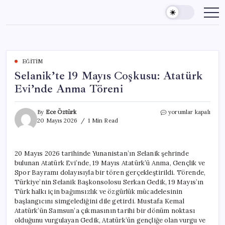
Skip
to
content
EĞITIM
Selanik’te 19 Mayıs Coşkusu: Atatürk
Evi’nde Anma Töreni
Selanik’te
By
Ece Öztürk
yorumlar kapalı
19
20 Mayıs 2026
1 Min Read
Mayıs
Coşkusu:
Atatürk
20 Mayıs 2026 tarihinde Yunanistan’ın Selanik şehrinde
Evi’nde
bulunan Atatürk Evi’nde, 19 Mayıs Atatürk’ü Anma, Gençlik ve
Anma
Töreni
Spor Bayramı dolayısıyla bir tören gerçekleştirildi. Törende,
için
Türkiye’nin Selanik Başkonsolosu Serkan Gedik, 19 Mayıs’ın
Türk halkı için bağımsızlık ve özgürlük mücadelesinin
başlangıcını simgelediğini dile getirdi. Mustafa Kemal
Atatürk’ün Samsun’a çıkmasının tarihi bir dönüm noktası
olduğunu vurgulayan Gedik, Atatürk’ün gençliğe olan vurgu ve