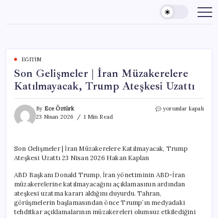
Skip
to
content
EĞITIM
Son Gelişmeler | İran Müzakerelere
Katılmayacak, Trump Ateşkesi Uzattı
Son
By
Ece Öztürk
yorumlar kapalı
Gelişmeler
23 Nisan 2026
1 Min Read
|
İran
Müzakerelere
Son Gelişmeler | İran Müzakerelere Katılmayacak, Trump
Katılmayacak,
Ateşkesi Uzattı 23 Nisan 2026 Hakan Kaplan
Trump
Ateşkesi
ABD Başkanı Donald Trump, İran yönetiminin ABD-İran
Uzattı
için
müzakerelerine katılmayacağını açıklamasının ardından
ateşkesi uzatma kararı aldığını duyurdu. Tahran,
görüşmelerin başlamasından önce Trump’ın medyadaki
tehditkar açıklamalarının müzakereleri olumsuz etkilediğini