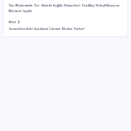
Tuz Madeninde Yer Altında Sağlık Hizmetleri: Yenilikçi Rehabilitasyon
Merkezi Açıldı
Next
Asansörlerdeki Aynaların Gizemi: Neden Varlar?
SON YAZILAR
ABD, İran-Umman anlaşması sonrası ablukayı
kaldıracak
Altında yükseliş kapıda mı? Uzman isimden ezber
bozan tahmin!