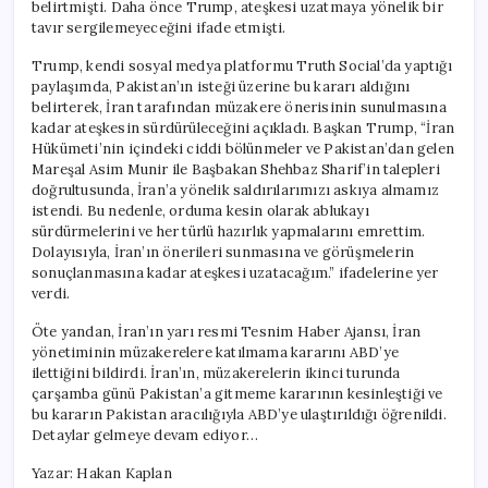
belirtmişti. Daha önce Trump, ateşkesi uzatmaya yönelik bir
tavır sergilemeyeceğini ifade etmişti.
Trump, kendi sosyal medya platformu Truth Social’da yaptığı
paylaşımda, Pakistan’ın isteği üzerine bu kararı aldığını
belirterek, İran tarafından müzakere önerisinin sunulmasına
kadar ateşkesin sürdürüleceğini açıkladı. Başkan Trump, “İran
Hükümeti’nin içindeki ciddi bölünmeler ve Pakistan’dan gelen
Mareşal Asim Munir ile Başbakan Shehbaz Sharif’in talepleri
doğrultusunda, İran’a yönelik saldırılarımızı askıya almamız
istendi. Bu nedenle, orduma kesin olarak ablukayı
sürdürmelerini ve her türlü hazırlık yapmalarını emrettim.
Dolayısıyla, İran’ın önerileri sunmasına ve görüşmelerin
sonuçlanmasına kadar ateşkesi uzatacağım.” ifadelerine yer
verdi.
Öte yandan, İran’ın yarı resmi Tesnim Haber Ajansı, İran
yönetiminin müzakerelere katılmama kararını ABD’ye
ilettiğini bildirdi. İran’ın, müzakerelerin ikinci turunda
çarşamba günü Pakistan’a gitmeme kararının kesinleştiği ve
bu kararın Pakistan aracılığıyla ABD’ye ulaştırıldığı öğrenildi.
Detaylar gelmeye devam ediyor…
Yazar: Hakan Kaplan