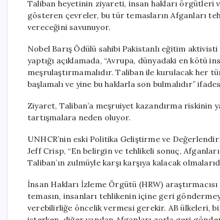
Taliban heyetinin ziyareti, insan hakları örgütleri
gösteren çevreler, bu tür temasların Afganları teh
vereceğini savunuyor.
Nobel Barış Ödülü sahibi Pakistanlı eğitim aktivis
yaptığı açıklamada, “Avrupa, dünyadaki en kötü ins
meşrulaştırmamalıdır. Taliban ile kurulacak her tü
başlamalı ve yine bu haklarla son bulmalıdır” ifades
Ziyaret, Taliban’a meşruiyet kazandırma riskinin ya
tartışmalara neden oluyor.
UNHCR’nin eski Politika Geliştirme ve Değerlendir
Jeff Crisp, “En belirgin ve tehlikeli sonuç, Afganla
Taliban’ın zulmüyle karşı karşıya kalacak olmalar
İnsan Hakları İzleme Örgütü (HRW) araştırmacısı F
temasın, insanları tehlikenin içine geri gönderme
verebilirliğe öncelik vermesi gerekir. AB ülkeleri, 
isterken, diğer yandan Afganları zorla geri gönderm