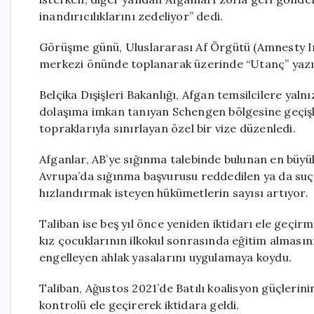
inandırıcılıklarını zedeliyor” dedi.
Görüşme günü, Uluslararası Af Örgütü (Amnesty In
merkezi önünde toplanarak üzerinde “Utanç” yazıl
Belçika Dışişleri Bakanlığı, Afgan temsilcilere yaln
dolaşıma imkan tanıyan Schengen bölgesine geçişle
topraklarıyla sınırlayan özel bir vize düzenledi.
Afganlar, AB’ye sığınma talebinde bulunan en büyü
Avrupa’da sığınma başvurusu reddedilen ya da suça k
hızlandırmak isteyen hükümetlerin sayısı artıyor.
Taliban ise beş yıl önce yeniden iktidarı ele geçi
kız çocuklarının ilkokul sonrasında eğitim almasını
engelleyen ahlak yasalarını uygulamaya koydu.
Taliban, Ağustos 2021’de Batılı koalisyon güçlerin
kontrolü ele geçirerek iktidara geldi.