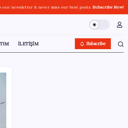
o our newsletter & never miss our best posts.
Subscribe Now!
TIM
İLETİŞİM
Subscribe
SON YAZILAR
ABD, İran-Umman anlaşması sonrası
ablukayı kaldıracak