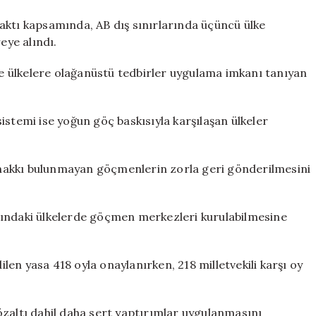
aktı kapsamında, AB dış sınırlarında üçüncü ülke
ye alındı.
üye ülkelere olağanüstü tedbirler uygulama imkanı tanıyan
istemi ise yoğun göç baskısıyla karşılaşan ülkeler
hakkı bulunmayan göçmenlerin zorla geri gönderilmesini
şındaki ülkelerde göçmen merkezleri kurulabilmesine
dilen yasa 418 oyla onaylanırken, 218 milletvekili karşı oy
özaltı dahil daha sert yaptırımlar uygulanmasını