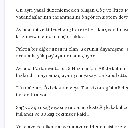
On ayrı yasal düzenlemeden oluşan Göç ve İltica P
vatandaşlarının taranmasını öngören sistem devre
Ayrıca ani ve kitlesel göç hareketleri karşısında 
kriz mekanizması oluşturuldu.
Paktın bir diğer unsuru olan “zorunlu dayanışma” s
arasında yük paylaşımını amaçlıyor.
Avrupa Parlamentosu 18 Haziran’da, AB’de kalma 
hızlandırmayı amaçlayan yeni yasayı da kabul etti.
Düzenleme, Özbekistan veya Tacikistan gibi AB dı
imkan tanıyor.
Sağ ve aşırı sağ siyasi grupların desteğiyle kabul e
kullandı ve 30 kişi çekimser kaldı.
Yasa ayrıca ülkeden ayrılmayı reddeden kişilere g