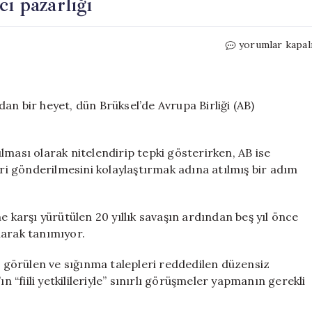
ı pazarlığı
Taliban
yorumlar kapal
ile
AB
arasında
sığınmacı
an bir heyet, dün Brüksel’de Avrupa Birliği (AB)
pazarlığı
için
lması olarak nitelendirip tepki gösterirken, AB ise
i gönderilmesini kolaylaştırmak adına atılmış bir adım
e karşı yürütülen 20 yıllık savaşın ardından beş yıl önce
larak tanımıyor.
li görülen ve sığınma talepleri reddedilen düzensiz
n “fiili yetkilileriyle” sınırlı görüşmeler yapmanın gerekli