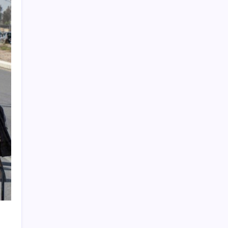
Altında yükseliş kapıda mı? Uzman isimden
ezber bozan tahmin!
28 ilde CHP’li başkan kalmadı! YENİ Parti’ye
geçen CHP’li belediye başkanı sayısı belli
oldu: ‘Ay sonu 300’ü geçecek…’
Borsada 4 büyüklerin yarışı kızıştı:
Yatırımcısına kazandıran tek takım
Beşiktaş
CHP’nin butlan MYK’sinden yeni karar: 8 il
başkanlığına atama yapıldı
Bahçeli’den dikkat çeken ‘süreç’ mesajı:
‘Çerçeve yasaya tam destek verilmelidir’
YENİ Partili Çakırözer, tutuklu gazeteciler
Yanardağ ve Çağatay’ı ziyaret etti: ‘Basın
özgürlüğünün sağlandığı bir Türkiye’yi
kuracağız!’
Petrolde sular duruldu