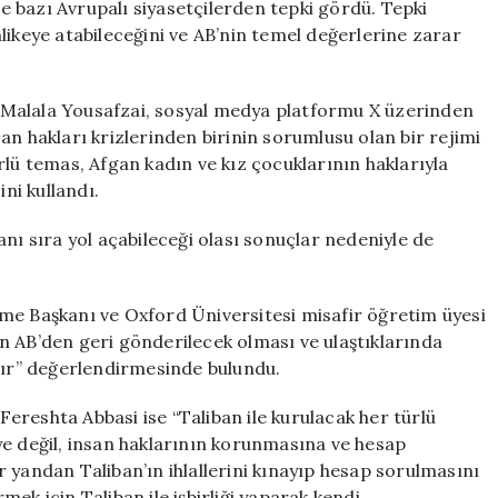
 ve bazı Avrupalı siyasetçilerden tepki gördü. Tepki
likeye atabileceğini ve AB’nin temel değerlerine zarar
ti Malala Yousafzai, sosyal medya platformu X üzerinden
an hakları krizlerinden birinin sorumlusu olan bir rejimi
rlü temas, Afgan kadın ve kız çocuklarının haklarıyla
ini kullandı.
nı sıra yol açabileceği olası sonuçlar nedeniyle de
me Başkanı ve Oxford Üniversitesi misafir öğretim üyesi
rın AB’den geri gönderilecek olması ve ulaştıklarında
ıdır” değerlendirmesinde bulundu.
ereshta Abbasi ise “Taliban ile kurulacak her türlü
ye değil, insan haklarının korunmasına ve hesap
bir yandan Taliban’ın ihlallerini kınayıp hesap sorulmasını
ek için Taliban ile işbirliği yaparak kendi