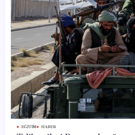
EĞITIM
HABER