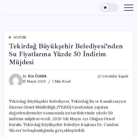
Skip
to
content
EĞITIM
Tekirdağ Büyükşehir Belediyesi’nden
Su Fiyatlarına Yüzde 50 İndirim
Müjdesi
Tekirdağ
By
Ece Öztürk
yorumlar kapalı
Büyükşehir
15 Mayıs 2026
1 Min Read
Belediyesi’nden
Su
Fiyatlarına
Tekirdağ Büyükşehir Belediyesi, Tekirdağ Su ve Kanalizasyon
Yüzde
İdaresi Genel Müdürlüğü (TESKİ) tarafından yapılan
50
İndirim
değerlendirmeler sonucunda su tarifelerinde yüzde 50
Müjdesi
indirim müjdesi verdi. 2026 Yılı Mayıs Ayı Olağan Genel
için
Kurulu, Tekirdağ Büyükşehir Belediye Başkanı Dr. Candan
Yüceer’in başkanlığında gerçekleştirildi.