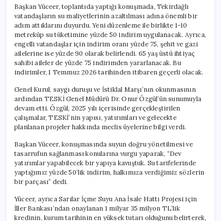
Başkan Yüceer, toplantıda yaptığı konuşmada, Tekirdağlı
vatandaşların su maliyetlerinin azaltılması adına önemli bir
adım attıklarını duyurdu. Yeni düzenleme ile birlikte 1-10
metreküp su tüketimine yüzde 50 indirim uygulanacak. Ayrıca,
engelli vatandaşlar için indirim oranı yüzde 75, şehit ve gazi
ailelerine ise yüzde 90 olarak belirlendi. 65 yaş üstü ihtiyaç
sahibi aileler de yüzde 75 indirimden yararlanacak. Bu
indirimler, 1 Temmuz 2026 tarihinden itibaren geçerli olacak.
Genel Kurul, saygı duruşu ve İstiklal Marşı’nın okunmasının
ardından TESKİ Genel Müdürü Dr. Onur Özgül’ün sunumuyla
devam etti. Özgül, 2025 yılı içerisinde gerçekleştirilen
çalışmalar, TESKİ’nin yapısı, yatırımları ve gelecekte
planlanan projeler hakkında meclis üyelerine bilgi verdi.
Başkan Yüceer, konuşmasında suyun doğru yönetilmesi ve
tasarrufun sağlanması konularına vurgu yaparak, “Dev
yatırımlar yapabilecek bir yapıya kavuştuk. Su tarifelerinde
yaptığımız yüzde 50’lik indirim, halkımıza verdiğimiz sözlerin
bir parçası” dedi.
Yüceer, ayrıca Sarılar İçme Suyu Ana İsale Hattı Projesi için
İller Bankası’ndan onaylanan 1 milyar 35 milyon TL’lik
kredinin, kurum tarihinin en yüksek tutarı olduğunu belirterek,