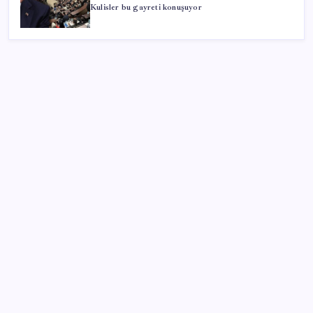
Kulisler bu gayreti konuşuyor
SON YAZILAR
Artık çalışan primi tazminata yansıyacak
ABD, İran-Umman anlaşması sonrası ablukayı
kaldıracak
Altında yükseliş kapıda mı? Uzman isimden ezber
bozan tahmin!
28 ilde CHP’li başkan kalmadı! YENİ Parti’ye geçen