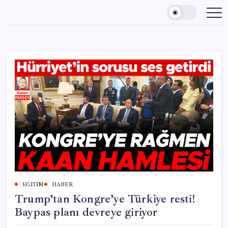
Skip
to
content
EĞITIM
HABER
Trump’tan Kongre’ye Türkiye resti!
Baypas planı devreye giriyor