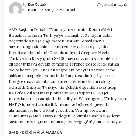
Trump’tan
By
Ece Öztürk
yorumlar kapalı
Kongre’ye
26 Haziran 2026
2 Min Read
Türkiye
resti!
Baypas
ABD Başkanı Donald Trump yönetiminin, Kongre’deki
planı
itirazlara rağmen Türkiye’ye yaklaşık 750 milyon dolar
devreye
giriyor
değerinde savaş uçağı motoru satışını onaylamaya
için
hazırlandığı bildirildi. Temsilciler Meclisi Dış İlişkiler
Komitesi’nin kıdemli Demokrat üyesi Gregory Meeks,
Türkiye’nin Rus yapımı S-400 hava savunma sistemlerini
elinde tutmaya devam etmesini gerekçe göstererek satışa
bloke koymuştu. Ancak Kongre’nin onayını baypas etme
hakkına sahip olan yönetimin, bu prosedürü çalıştırarak
Kongre onayı olmaksızın süreci ilerletme kararı aldığı
belirtildi. Satışın, Türkiye’nin geliştirdiği milli savaş uçağı
KAAN’da kullanılması planlanan ABD yapımı F-110 jet
motorlarını kapsadığı ifade ediliyor. Washington, Türkiye’nin
NATO içindeki stratejik konumu ve bölgesel güvenlik
alanındaki rolüne dikkat çekerken, Trump yönetimi
Cumhurbaşkanı Tayyip Erdoğan ile kurulan yakın ilişkilerin
savunma işbirliğinin önünü açabileceği görüşünü savunuyor.
S-400 KRİZİ HÂLÂ MASADA