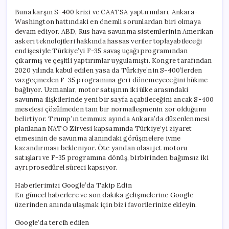
Buna karşın S-400 krizi ve CAATSA yaptırımları, Ankara-
Washington hattındaki en önemli sorunlardan biri olmaya
devam ediyor. ABD, Rus hava savunma sistemlerinin Amerikan
askeri teknolojileri hakkında hassas veriler toplayabileceği
endişesiyle Türkiye’yi F-35 savaş uçağı programından
çıkarmış ve çeşitli yaptırımlar uygulamıştı. Kongre tarafından
2020 yılında kabul edilen yasa da Türkiye’nin S-400’lerden
vazgeçmeden F-35 programına geri dönemeyeceğini hükme
bağlıyor. Uzmanlar, motor satışının iki ülke arasındaki
savunma ilişkilerinde yeni bir sayfa açabileceğini ancak S-400
meselesi çözülmeden tam bir normalleşmenin zor olduğunu
belirtiyor. Trump’ın temmuz ayında Ankara’da düzenlenmesi
planlanan NATO Zirvesi kapsamında Türkiye’yi ziyaret
etmesinin de savunma alanındaki görüşmelere ivme
kazandırması bekleniyor. Öte yandan olası jet motoru
satışları ve F-35 programına dönüş, birbirinden bağımsız iki
ayrı prosedürel süreci kapsıyor.
Haberlerimizi Google’da Takip Edin
En güncel haberlere ve son dakika gelişmelerine Google
üzerinden anında ulaşmak için bizi favorilerinize ekleyin.
Google’da tercih edilen